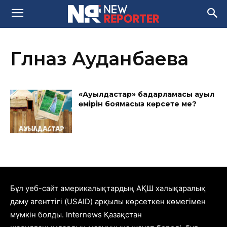
Гүлназ Ауданбаева
«Ауылдастар» бағдарламасы ауыл
өмірін боямасыз көрсете ме?
Бұл уеб-сайт америкалықтардың АҚШ халықаралық
даму агенттігі (USAID) арқылы көрсеткен көмегімен
мүмкін болды. Internews Қазақстан