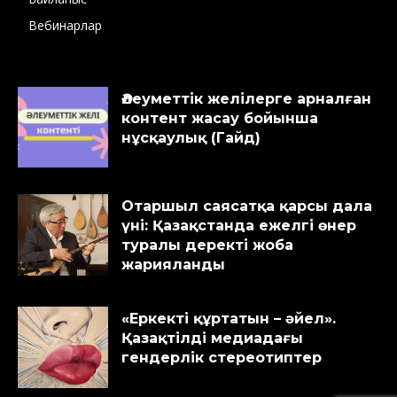
Вебинарлар
Әлеуметтік желілерге арналған
контент жасау бойынша
нұсқаулық (Гайд)
Отаршыл саясатқа қарсы дала
үні: Қазақстанда ежелгі өнер
туралы деректі жоба
жарияланды
«Еркекті құртатын – әйел».
Қазақтілді медиадағы
гендерлік стереотиптер