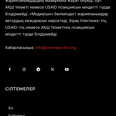
жарияланымдардың мазмұнына жауап береді, бұл
АҚШ Үкіметі немесе USAID позициясын міндетті түрде
білдірмейді. «Медиасын» бөліміндегі жарияланымдар
автордың көзқарасын көрсетеді, бірақ Internews-тің,
USAID-тің немесе АҚШ Үкіметінің позициясын
міндетті түрде білдірмейді.
Хабарласыңыз:
info@newreporter.org
СІЛТЕМЕЛЕР
Біз
Байланыс