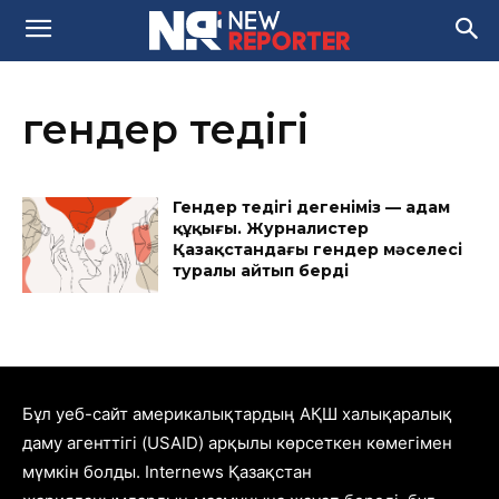
гендер теңдігі
Гендер теңдігі дегеніміз — адам
құқығы. Журналистер
Қазақстандағы гендер мәселесі
туралы айтып берді
Бұл уеб-сайт америкалықтардың АҚШ халықаралық
даму агенттігі (USAID) арқылы көрсеткен көмегімен
мүмкін болды. Internews Қазақстан