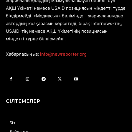
жарияланымдардың мазмұнына жауап береді, бұл
АҚШ Үкіметі немесе USAID позициясын міндетті түрде
білдірмейді. «Медиасын» бөліміндегі жарияланымдар
автордың көзқарасын көрсетеді, бірақ Internews-тің,
USAID-тің немесе АҚШ Үкіметінің позициясын
міндетті түрде білдірмейді.
Хабарласыңыз:
info@newreporter.org
СІЛТЕМЕЛЕР
Біз
Байланыс