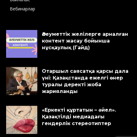
Вебинарлар
Әлеуметтік желілерге арналған
контент жасау бойынша
нұсқаулық (Гайд)
Отаршыл саясатқа қарсы дала
үні: Қазақстанда ежелгі өнер
туралы деректі жоба
жарияланды
«Еркекті құртатын – әйел».
Қазақтілді медиадағы
гендерлік стереотиптер