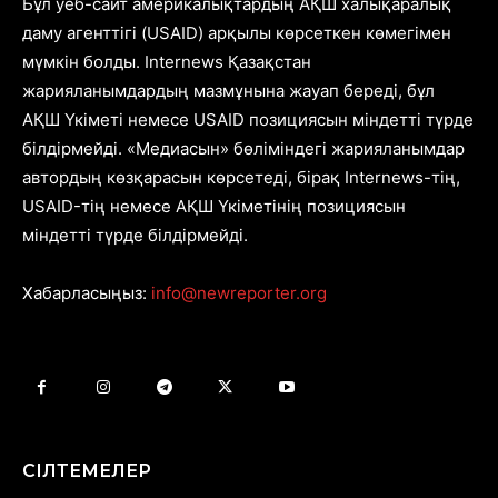
Бұл уеб-сайт америкалықтардың АҚШ халықаралық
даму агенттігі (USAID) арқылы көрсеткен көмегімен
мүмкін болды. Internews Қазақстан
жарияланымдардың мазмұнына жауап береді, бұл
АҚШ Үкіметі немесе USAID позициясын міндетті түрде
білдірмейді. «Медиасын» бөліміндегі жарияланымдар
автордың көзқарасын көрсетеді, бірақ Internews-тің,
USAID-тің немесе АҚШ Үкіметінің позициясын
міндетті түрде білдірмейді.
Хабарласыңыз:
info@newreporter.org
СІЛТЕМЕЛЕР