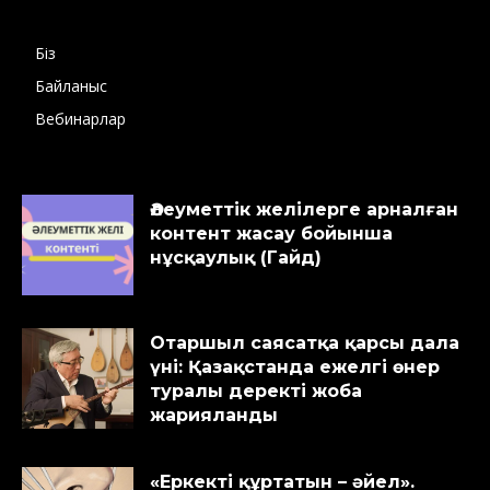
Біз
Байланыс
Вебинарлар
Әлеуметтік желілерге арналған
контент жасау бойынша
нұсқаулық (Гайд)
Отаршыл саясатқа қарсы дала
үні: Қазақстанда ежелгі өнер
туралы деректі жоба
жарияланды
«Еркекті құртатын – әйел».