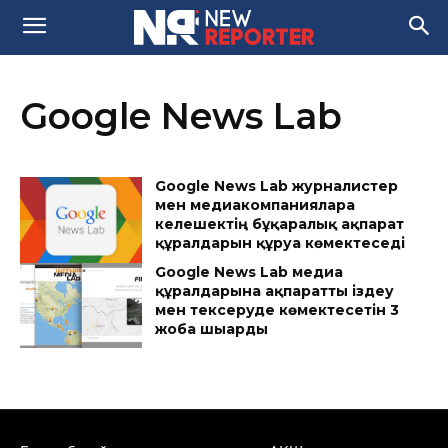
Google News Lab
Google News Lab журналистер
мен медиакомпанияларға
келешектің бұқаралық ақпарат
құралдарын құруға көмектеседі
Google News Lab медиа
құралдарына ақпаратты іздеу
мен тексеруде көмектесетін 3
жоба шығарды