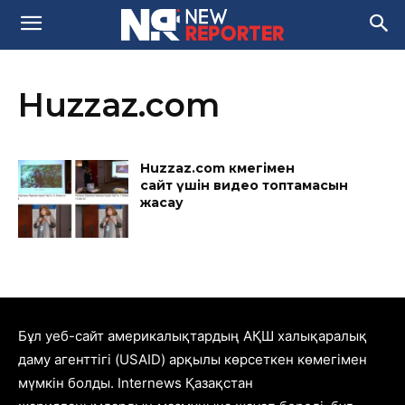
Huzzaz.com
Huzzaz.com көмегімен
сайт үшін видео топтамасын
жасау
Бұл уеб-сайт америкалықтардың АҚШ халықаралық
даму агенттігі (USAID) арқылы көрсеткен көмегімен
мүмкін болды. Internews Қазақстан