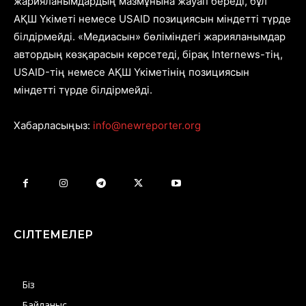
жарияланымдардың мазмұнына жауап береді, бұл
АҚШ Үкіметі немесе USAID позициясын міндетті түрде
білдірмейді. «Медиасын» бөліміндегі жарияланымдар
автордың көзқарасын көрсетеді, бірақ Internews-тің,
USAID-тің немесе АҚШ Үкіметінің позициясын
міндетті түрде білдірмейді.
Хабарласыңыз:
info@newreporter.org
СІЛТЕМЕЛЕР
Біз
Байланыс