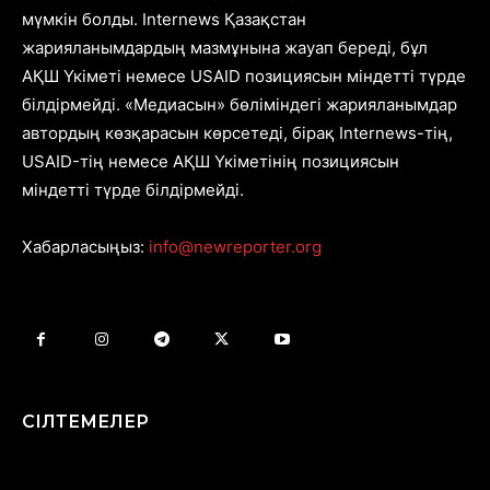
мүмкін болды. Internews Қазақстан
жарияланымдардың мазмұнына жауап береді, бұл
АҚШ Үкіметі немесе USAID позициясын міндетті түрде
білдірмейді. «Медиасын» бөліміндегі жарияланымдар
автордың көзқарасын көрсетеді, бірақ Internews-тің,
USAID-тің немесе АҚШ Үкіметінің позициясын
міндетті түрде білдірмейді.
Хабарласыңыз:
info@newreporter.org
СІЛТЕМЕЛЕР