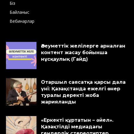
Біз
Байланыс
Вебинарлар
Әлеуметтік желілерге арналған
контент жасау бойынша
нұсқаулық (Гайд)
Отаршыл саясатқа қарсы дала
үні: Қазақстанда ежелгі өнер
туралы деректі жоба
жарияланды
«Еркекті құртатын – әйел».
Қазақтілді медиадағы
гендерлік стереотиптер