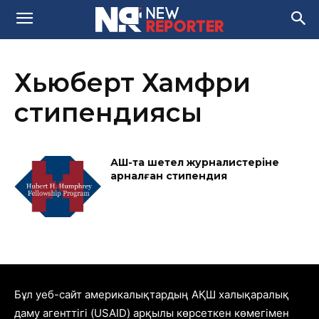
Хьюберт Хамфри
стипендиясы
АҚШ-та шетел журналистеріне
арналған стипендия
Бұл уеб-сайт америкалықтардың АҚШ халықаралық
даму агенттігі (USAID) арқылы көрсеткен көмегімен