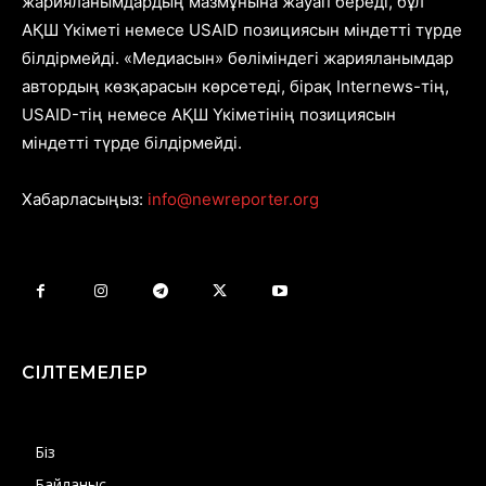
жарияланымдардың мазмұнына жауап береді, бұл
АҚШ Үкіметі немесе USAID позициясын міндетті түрде
білдірмейді. «Медиасын» бөліміндегі жарияланымдар
автордың көзқарасын көрсетеді, бірақ Internews-тің,
USAID-тің немесе АҚШ Үкіметінің позициясын
міндетті түрде білдірмейді.
Хабарласыңыз:
info@newreporter.org
СІЛТЕМЕЛЕР
Біз
Байланыс