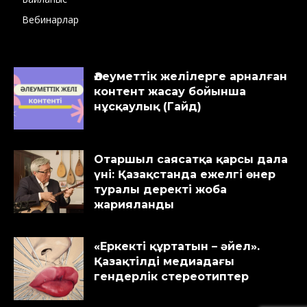
Вебинарлар
Әлеуметтік желілерге арналған
контент жасау бойынша
нұсқаулық (Гайд)
Отаршыл саясатқа қарсы дала
үні: Қазақстанда ежелгі өнер
туралы деректі жоба
жарияланды
«Еркекті құртатын – әйел».
Қазақтілді медиадағы
гендерлік стереотиптер