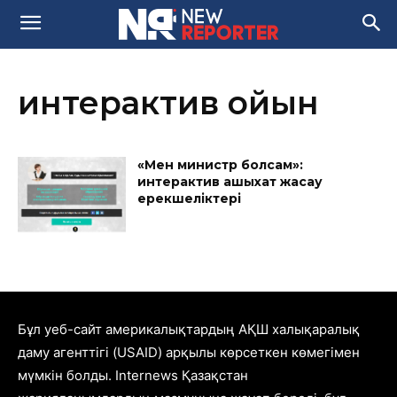
интерактив ойын
«Мен министр болсам»:
интерактив ашықхат жасау
ерекшеліктері
Бұл уеб-сайт америкалықтардың АҚШ халықаралық
даму агенттігі (USAID) арқылы көрсеткен көмегімен
мүмкін болды. Internews Қазақстан