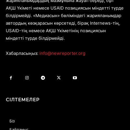
жарияланымдардың мазмұнына жауап береді, бұл
АҚШ Үкіметі немесе USAID позициясын міндетті түрде
білдірмейді. «Медиасын» бөліміндегі жарияланымдар
автордың көзқарасын көрсетеді, бірақ Internews-тің,
USAID-тің немесе АҚШ Үкіметінің позициясын
міндетті түрде білдірмейді.
Хабарласыңыз:
info@newreporter.org
СІЛТЕМЕЛЕР
Біз
Байланыс