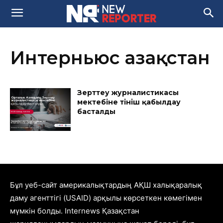
Интерньюс Қазақстан
Зерттеу журналистикасы
мектебіне өтініш қабылдау
басталды
Бұл уеб-сайт америкалықтардың АҚШ халықаралық
даму агенттігі (USAID) арқылы көрсеткен көмегімен
мүмкін болды. Internews Қазақстан