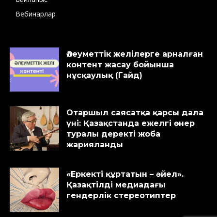
Вебинарлар
Әлеуметтік желілерге арналған
контент жасау бойынша
нұсқаулық (Гайд)
Отаршыл саясатқа қарсы дала
үні: Қазақстанда ежелгі өнер
туралы деректі жоба
жарияланды
«Еркекті құртатын – әйел».
Қазақтілді медиадағы
гендерлік стереотиптер