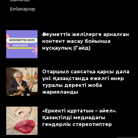
Вебинарлар
Әлеуметтік желілерге арналған
контент жасау бойынша
нұсқаулық (Гайд)
Отаршыл саясатқа қарсы дала
үні: Қазақстанда ежелгі өнер
туралы деректі жоба
жарияланды
«Еркекті құртатын – әйел».
Қазақтілді медиадағы
гендерлік стереотиптер