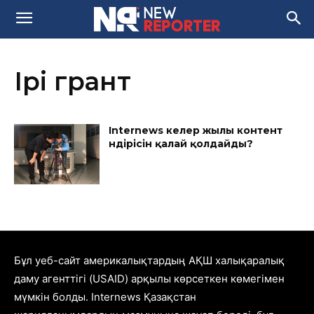
Ірі грант
Internews келер жылы контент
өндірісін қалай қолдайды?
Бұл уеб-сайт америкалықтардың АҚШ халықаралық
даму агенттігі (USAID) арқылы көрсеткен көмегімен
мүмкін болды. Internews Қазақстан