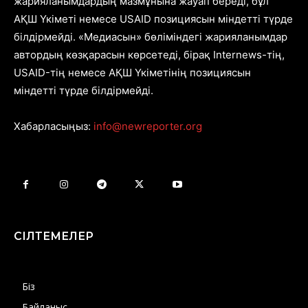
жарияланымдардың мазмұнына жауап береді, бұл
АҚШ Үкіметі немесе USAID позициясын міндетті түрде
білдірмейді. «Медиасын» бөліміндегі жарияланымдар
автордың көзқарасын көрсетеді, бірақ Internews-тің,
USAID-тің немесе АҚШ Үкіметінің позициясын
міндетті түрде білдірмейді.
Хабарласыңыз:
info@newreporter.org
СІЛТЕМЕЛЕР
Біз
Байланыс