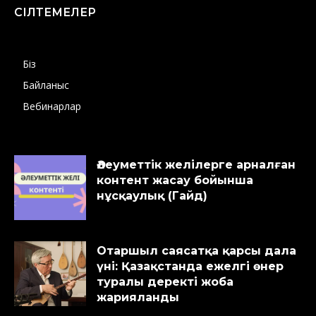
СІЛТЕМЕЛЕР
Біз
Байланыс
Вебинарлар
Әлеуметтік желілерге арналған
контент жасау бойынша
нұсқаулық (Гайд)
Отаршыл саясатқа қарсы дала
үні: Қазақстанда ежелгі өнер
туралы деректі жоба
жарияланды