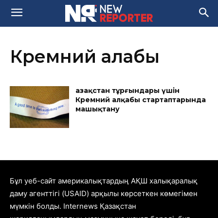
Кремний алқабы
Қазақстан тұрғындары үшін
Кремний алқабы стартаптарында
машықтану
Бұл уеб-сайт америкалықтардың АҚШ халықаралық
даму агенттігі (USAID) арқылы көрсеткен көмегімен
мүмкін болды. Internews Қазақстан