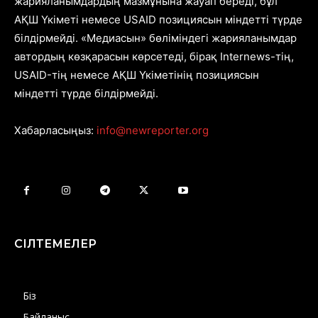
жарияланымдардың мазмұнына жауап береді, бұл
АҚШ Үкіметі немесе USAID позициясын міндетті түрде
білдірмейді. «Медиасын» бөліміндегі жарияланымдар
автордың көзқарасын көрсетеді, бірақ Internews-тің,
USAID-тің немесе АҚШ Үкіметінің позициясын
міндетті түрде білдірмейді.
Хабарласыңыз:
info@newreporter.org
СІЛТЕМЕЛЕР
Біз
Байланыс