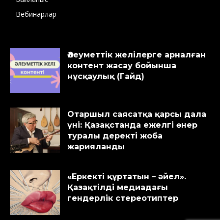
Вебинарлар
Әлеуметтік желілерге арналған
контент жасау бойынша
нұсқаулық (Гайд)
Отаршыл саясатқа қарсы дала
үні: Қазақстанда ежелгі өнер
туралы деректі жоба
жарияланды
«Еркекті құртатын – әйел».
Қазақтілді медиадағы
гендерлік стереотиптер