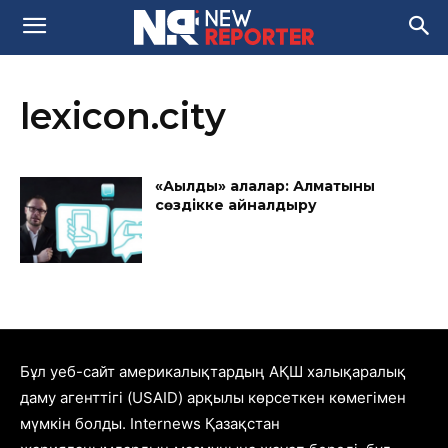
lexicon.city
«Ақылды» қалалар: Алматыны
сөздікке айналдыру
Бұл уеб-сайт америкалықтардың АҚШ халықаралық
даму агенттігі (USAID) арқылы көрсеткен көмегімен
мүмкін болды. Internews Қазақстан