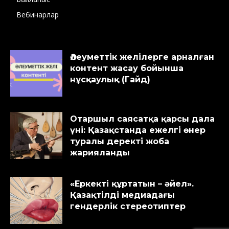
Вебинарлар
Әлеуметтік желілерге арналған
контент жасау бойынша
нұсқаулық (Гайд)
Отаршыл саясатқа қарсы дала
үні: Қазақстанда ежелгі өнер
туралы деректі жоба
жарияланды
«Еркекті құртатын – әйел».
Қазақтілді медиадағы
гендерлік стереотиптер