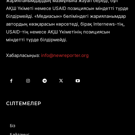
жарияланымдардың мазмұнына жауап береді, бұл
АҚШ Үкіметі немесе USAID позициясын міндетті түрде
білдірмейді. «Медиасын» бөліміндегі жарияланымдар
автордың көзқарасын көрсетеді, бірақ Internews-тің,
USAID-тің немесе АҚШ Үкіметінің позициясын
міндетті түрде білдірмейді.
Хабарласыңыз:
info@newreporter.org
СІЛТЕМЕЛЕР
Біз
Байланыс