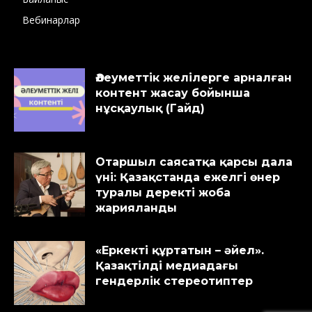
Вебинарлар
Әлеуметтік желілерге арналған
контент жасау бойынша
нұсқаулық (Гайд)
Отаршыл саясатқа қарсы дала
үні: Қазақстанда ежелгі өнер
туралы деректі жоба
жарияланды
«Еркекті құртатын – әйел».
Қазақтілді медиадағы
гендерлік стереотиптер