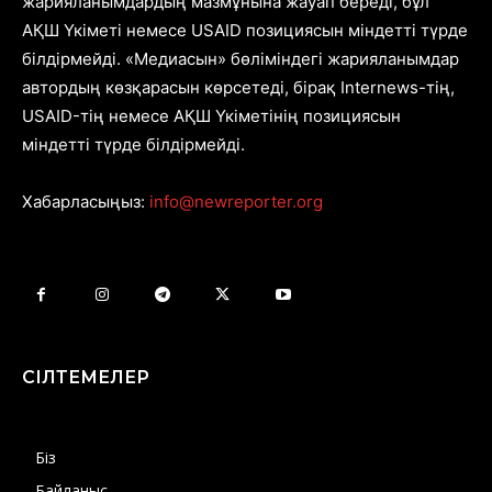
жарияланымдардың мазмұнына жауап береді, бұл
АҚШ Үкіметі немесе USAID позициясын міндетті түрде
білдірмейді. «Медиасын» бөліміндегі жарияланымдар
автордың көзқарасын көрсетеді, бірақ Internews-тің,
USAID-тің немесе АҚШ Үкіметінің позициясын
міндетті түрде білдірмейді.
Хабарласыңыз:
info@newreporter.org
СІЛТЕМЕЛЕР
Біз
Байланыс