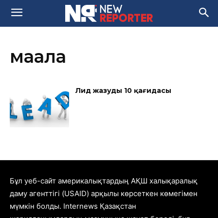
мақала
Лид жазудың 10 қағидасы
Бұл уеб-сайт америкалықтардың АҚШ халықаралық
даму агенттігі (USAID) арқылы көрсеткен көмегімен
мүмкін болды. Internews Қазақстан