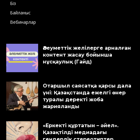
Біз
Байланыс
Вебинарлар
Әлеуметтік желілерге арналған
контент жасау бойынша
нұсқаулық (Гайд)
Отаршыл саясатқа қарсы дала
үні: Қазақстанда ежелгі өнер
туралы деректі жоба
жарияланды
«Еркекті құртатын – әйел».
Қазақтілді медиадағы
гендерлік стереотиптер