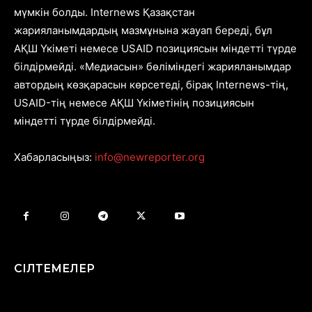
мүмкін болды. Internews Қазақстан
жарияланымдардың мазмұнына жауап береді, бұл
АҚШ Үкіметі немесе USAID позициясын міндетті түрде
білдірмейді. «Медиасын» бөліміндегі жарияланымдар
автордың көзқарасын көрсетеді, бірақ Internews-тің,
USAID-тің немесе АҚШ Үкіметінің позициясын
міндетті түрде білдірмейді.
Хабарласыңыз:
info@newreporter.org
СІЛТЕМЕЛЕР