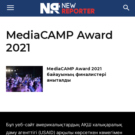
MediaCAMP Award
2021
MediaCAMP Award 2021
байқауының финалистері
анықталды
Бұл уеб-сайт америкалықтардың АҚШ халықаралық
даму агенттігі (USAID) арқылы көрсеткен көмегімен