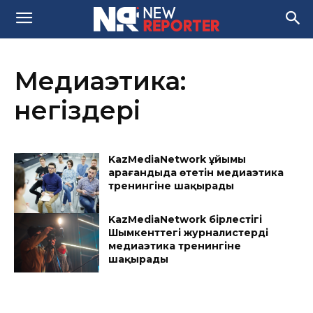
Медиаэтика:
негіздері
KazMediaNetwork ұйымы
Қарағандыда өтетін медиаэтика
тренингіне шақырады
KazMediaNetwork бірлестігі
Шымкенттегі журналистерді
медиаэтика тренингіне
шақырады