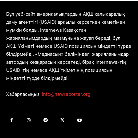
Бұл уеб-сайт америкалықтардың АҚШ халықаралық
даму агенттігі (USAID) арқылы көрсеткен көмегімен
мүмкін болды. Internews Қазақстан
жарияланымдардың мазмұнына жауап береді, бұл
АҚШ Үкіметі немесе USAID позициясын міндетті түрде
білдірмейді. «Медиасын» бөліміндегі жарияланымдар
автордың көзқарасын көрсетеді, бірақ Internews-тің,
USAID-тің немесе АҚШ Үкіметінің позициясын
міндетті түрде білдірмейді.
Хабарласыңыз:
info@newreporter.org