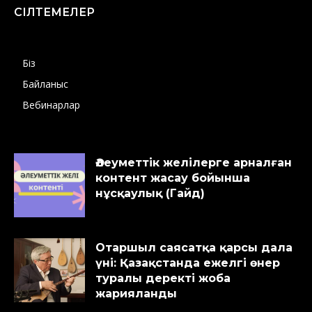
СІЛТЕМЕЛЕР
Біз
Байланыс
Вебинарлар
Әлеуметтік желілерге арналған
контент жасау бойынша
нұсқаулық (Гайд)
Отаршыл саясатқа қарсы дала
үні: Қазақстанда ежелгі өнер
туралы деректі жоба
жарияланды