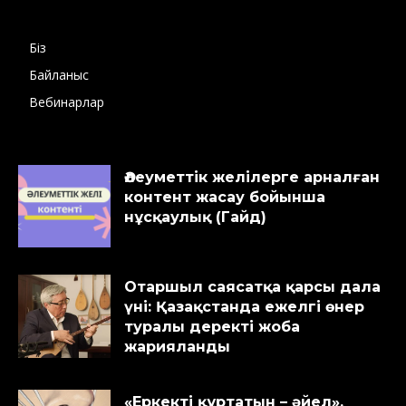
Біз
Байланыс
Вебинарлар
Әлеуметтік желілерге арналған
контент жасау бойынша
нұсқаулық (Гайд)
Отаршыл саясатқа қарсы дала
үні: Қазақстанда ежелгі өнер
туралы деректі жоба
жарияланды
«Еркекті құртатын – әйел».