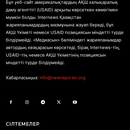
Бұл уеб-сайт америкалықтардың АҚШ халықаралық
даму агенттігі (USAID) арқылы көрсеткен көмегімен
мүмкін болды. Internews Қазақстан
жарияланымдардың мазмұнына жауап береді, бұл
АҚШ Үкіметі немесе USAID позициясын міндетті түрде
білдірмейді. «Медиасын» бөліміндегі жарияланымдар
автордың көзқарасын көрсетеді, бірақ Internews-тің,
USAID-тің немесе АҚШ Үкіметінің позициясын
міндетті түрде білдірмейді.
Хабарласыңыз:
info@newreporter.org
СІЛТЕМЕЛЕР