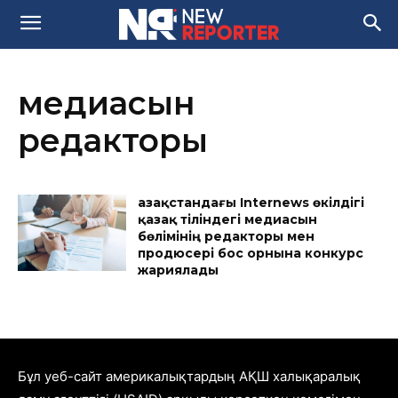
медиасын
редакторы
Қазақстандағы Internews өкілдігі
қазақ тіліндегі медиасын
бөлімінің редакторы мен
продюсері бос орнына конкурс
жариялады
Бұл уеб-сайт америкалықтардың АҚШ халықаралық