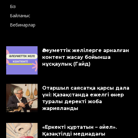
Біз
Байланыс
Вебинарлар
Әлеуметтік желілерге арналған
контент жасау бойынша
нұсқаулық (Гайд)
Отаршыл саясатқа қарсы дала
үні: Қазақстанда ежелгі өнер
туралы деректі жоба
жарияланды
«Еркекті құртатын – әйел».
Қазақтілді медиадағы