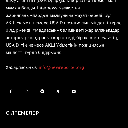
даму агенттігі (USAID) арқылы көрсеткен көмегімен
мүмкін болды. Internews Қазақстан
жарияланымдардың мазмұнына жауап береді, бұл
АҚШ Үкіметі немесе USAID позициясын міндетті түрде
білдірмейді. «Медиасын» бөліміндегі жарияланымдар
автордың көзқарасын көрсетеді, бірақ Internews-тің,
USAID-тің немесе АҚШ Үкіметінің позициясын
міндетті түрде білдірмейді.
Хабарласыңыз:
info@newreporter.org
СІЛТЕМЕЛЕР