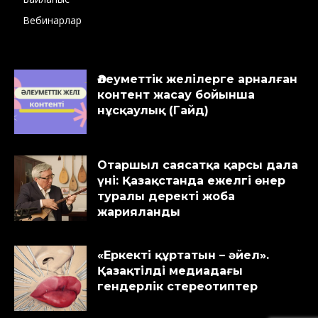
Вебинарлар
Әлеуметтік желілерге арналған
контент жасау бойынша
нұсқаулық (Гайд)
Отаршыл саясатқа қарсы дала
үні: Қазақстанда ежелгі өнер
туралы деректі жоба
жарияланды
«Еркекті құртатын – әйел».
Қазақтілді медиадағы
гендерлік стереотиптер