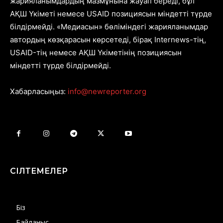
жарияланымдардың мазмұнына жауап береді, бұл
АҚШ Үкіметі немесе USAID позициясын міндетті түрде
білдірмейді. «Медиасын» бөліміндегі жарияланымдар
автордың көзқарасын көрсетеді, бірақ Internews-тің,
USAID-тің немесе АҚШ Үкіметінің позициясын
міндетті түрде білдірмейді.
Хабарласыңыз:
info@newreporter.org
СІЛТЕМЕЛЕР
Біз
Байланыс