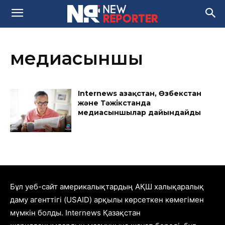
медиасыншы
Internews Қазақстан, Өзбекстан
және Тәжікстанда
медиасыншылар дайындайды
Бұл уеб-сайт америкалықтардың АҚШ халықаралық
даму агенттігі (USAID) арқылы көрсеткен көмегімен
мүмкін болды. Internews Қазақстан