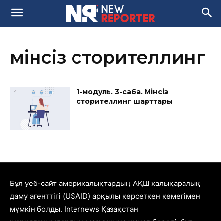
мінсіз сторителлинг
1-модуль. 3-сабақ. Мінсіз
сторителлинг шарттары
Бұл уеб-сайт америкалықтардың АҚШ халықаралық
даму агенттігі (USAID) арқылы көрсеткен көмегімен
мүмкін болды. Internews Қазақстан