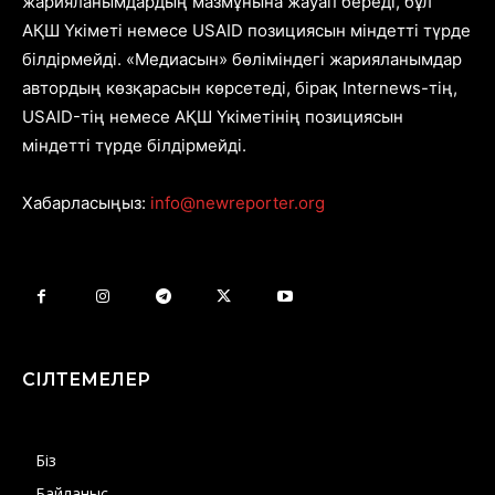
жарияланымдардың мазмұнына жауап береді, бұл
АҚШ Үкіметі немесе USAID позициясын міндетті түрде
білдірмейді. «Медиасын» бөліміндегі жарияланымдар
автордың көзқарасын көрсетеді, бірақ Internews-тің,
USAID-тің немесе АҚШ Үкіметінің позициясын
міндетті түрде білдірмейді.
Хабарласыңыз:
info@newreporter.org
СІЛТЕМЕЛЕР
Біз
Байланыс