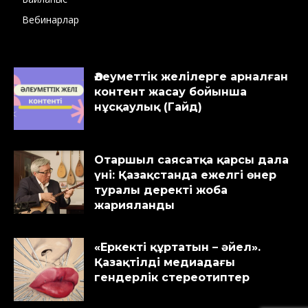
Вебинарлар
Әлеуметтік желілерге арналған
контент жасау бойынша
нұсқаулық (Гайд)
Отаршыл саясатқа қарсы дала
үні: Қазақстанда ежелгі өнер
туралы деректі жоба
жарияланды
«Еркекті құртатын – әйел».
Қазақтілді медиадағы
гендерлік стереотиптер