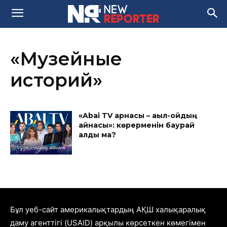
«Музейные
историй»
«Abai TV арнасы – ақыл-ойдың
айнасы»: көрерменін баурай
алды ма?
Бұл уеб-сайт америкалықтардың АҚШ халықаралық
даму агенттігі (USAID) арқылы көрсеткен көмегімен