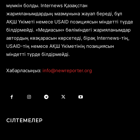
мүмкін болды. Internews Қазақстан
жарияланымдардың мазмұнына жауап береді, бұл
АҚШ Үкіметі немесе USAID позициясын міндетті түрде
білдірмейді. «Медиасын» бөліміндегі жарияланымдар
автордың көзқарасын көрсетеді, бірақ Internews-тің,
USAID-тің немесе АҚШ Үкіметінің позициясын
міндетті түрде білдірмейді.
Хабарласыңыз:
info@newreporter.org
СІЛТЕМЕЛЕР