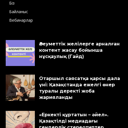
Біз
Байланыс
Вебинарлар
Әлеуметтік желілерге арналған
контент жасау бойынша
нұсқаулық (Гайд)
Отаршыл саясатқа қарсы дала
үні: Қазақстанда ежелгі өнер
туралы деректі жоба
жарияланды
«Еркекті құртатын – әйел».
Қазақтілді медиадағы
гендерлік стереотиптер