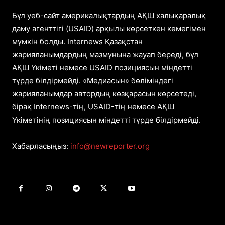
Бұл уеб-сайт америкалықтардың АҚШ халықаралық
даму агенттігі (USAID) арқылы көрсеткен көмегімен
мүмкін болды. Internews Қазақстан
жарияланымдардың мазмұнына жауап береді, бұл
АҚШ Үкіметі немесе USAID позициясын міндетті
түрде білдірмейді. «Медиасын» бөліміндегі
жарияланымдар автордың көзқарасын көрсетеді,
бірақ Internews-тің, USAID-тің немесе АҚШ
Үкіметінің позициясын міндетті түрде білдірмейді.
Хабарласыңыз:
info@newreporter.org