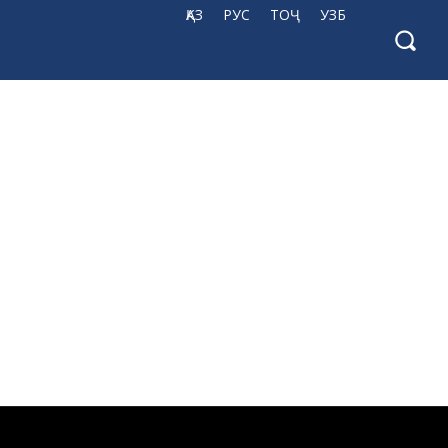
ҚАЗ
РУС
ТОҶ
УЗБ