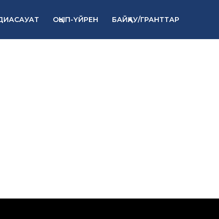
ДИАСАУАТ
ОҚЫП-ҮЙРЕН
БАЙҚАУ/ГРАНТТАР