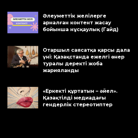
Әлеуметтік желілерге
арналған контент жасау
бойынша нұсқаулық (Гайд)
Отаршыл саясатқа қарсы дала
үні: Қазақстанда ежелгі өнер
туралы деректі жоба
жарияланды
«Еркекті құртатын – әйел».
Қазақтілді медиадағы
гендерлік стереотиптер