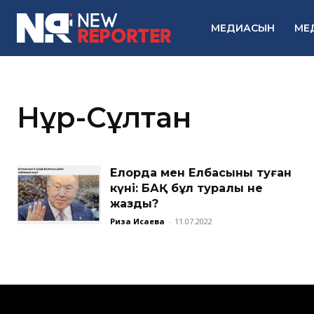
МЕДИАСЫН
МЕ
Нұр-Сұлтан
Елорда мен Елбасының туған
күні: БАҚ бұл туралы не
жазды?
Риза Исаева
-
11.07.2022