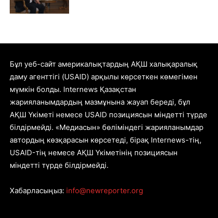
Бұл уеб-сайт америкалықтардың АҚШ халықаралық
даму агенттігі (USAID) арқылы көрсеткен көмегімен
мүмкін болды. Internews Қазақстан
жарияланымдардың мазмұнына жауап береді, бұл
АҚШ Үкіметі немесе USAID позициясын міндетті түрде
білдірмейді. «Медиасын» бөліміндегі жарияланымдар
автордың көзқарасын көрсетеді, бірақ Internews-тің,
USAID-тің немесе АҚШ Үкіметінің позициясын
міндетті түрде білдірмейді.
Хабарласыңыз:
info@newreporter.org