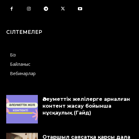
СІЛТЕМЕЛЕР
Біз
Байланыс
Вебинарлар
Әлеуметтік желілерге арналған
контент жасау бойынша
нұсқаулық (Гайд)
Отаршыл саясатқа қарсы дала