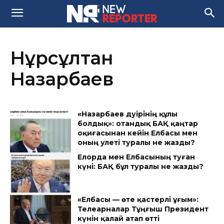
Нұрсұлтан
Назарбаев
«Назарбаев дәуірінің құлы
болдық»: отандық БАҚ қаңтар
оқиғасынан кейін Елбасы мен
оның әулеті туралы не жазды?
Елорда мен Елбасының туған
күні: БАҚ бұл туралы не жазды?
«Елбасы — өте қастерлі ұғым»:
Телеарналар Тұңғыш Президент
күнін қалай атап өтті