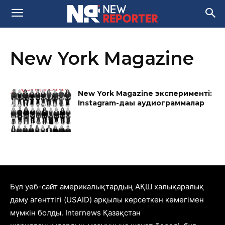
New York Magazine
New York Magazine эксперименті:
Instagram-дағы аудиограммалар
Бұл уеб-сайт америкалықтардың АҚШ халықаралық
даму агенттігі (USAID) арқылы көрсеткен көмегімен
мүмкін болды. Internews Қазақстан