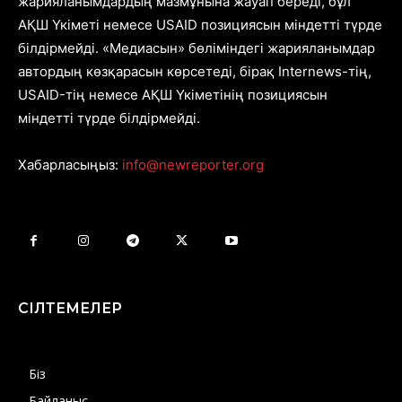
жарияланымдардың мазмұнына жауап береді, бұл
АҚШ Үкіметі немесе USAID позициясын міндетті түрде
білдірмейді. «Медиасын» бөліміндегі жарияланымдар
автордың көзқарасын көрсетеді, бірақ Internews-тің,
USAID-тің немесе АҚШ Үкіметінің позициясын
міндетті түрде білдірмейді.
Хабарласыңыз:
info@newreporter.org
СІЛТЕМЕЛЕР
Біз
Байланыс