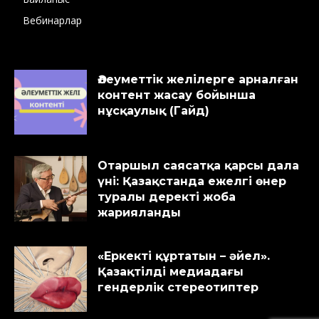
Вебинарлар
Әлеуметтік желілерге арналған
контент жасау бойынша
нұсқаулық (Гайд)
Отаршыл саясатқа қарсы дала
үні: Қазақстанда ежелгі өнер
туралы деректі жоба
жарияланды
«Еркекті құртатын – әйел».
Қазақтілді медиадағы
гендерлік стереотиптер