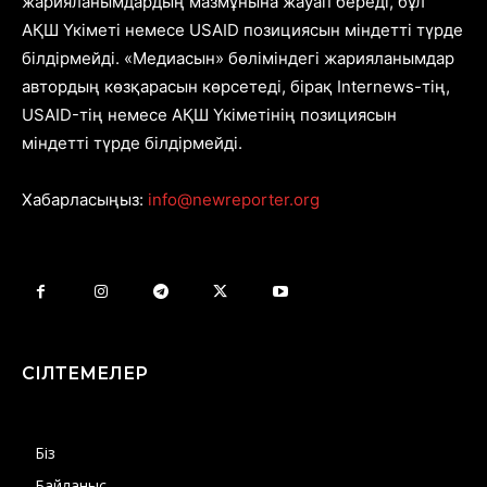
жарияланымдардың мазмұнына жауап береді, бұл
АҚШ Үкіметі немесе USAID позициясын міндетті түрде
білдірмейді. «Медиасын» бөліміндегі жарияланымдар
автордың көзқарасын көрсетеді, бірақ Internews-тің,
USAID-тің немесе АҚШ Үкіметінің позициясын
міндетті түрде білдірмейді.
Хабарласыңыз:
info@newreporter.org
СІЛТЕМЕЛЕР
Біз
Байланыс