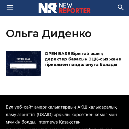
Ольга Диденко
OPEN BASE Бірыңғай ашық
деректер базасын ЭЦҚ-сыз және
тіркелмей пайдалануға болады
Бұл уеб-сайт америкалықтардың АҚШ халықаралық
даму агенттігі (USAID) арқылы көрсеткен көмегімен
мүмкін болды. Internews Қазақстан