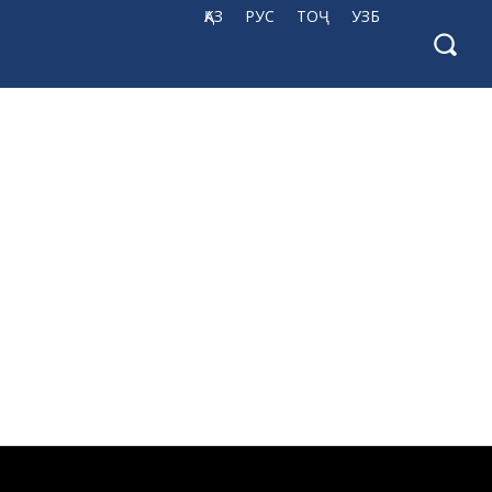
ҚАЗ
РУС
ТОҶ
УЗБ