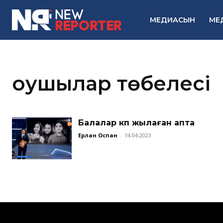
МЕДИАСЫН
МЕ
оқушылар төбелесі
Балалар көп жылаған апта
Ерлан Оспан
-
14.04.2023