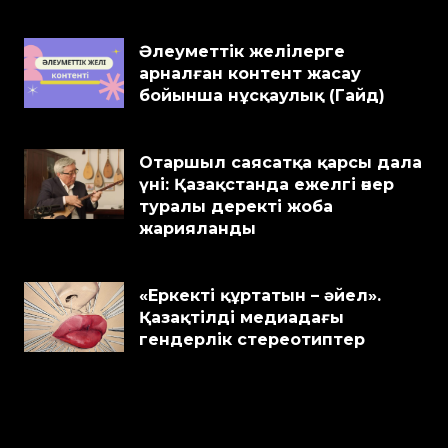
Әлеуметтік желілерге
арналған контент жасау
бойынша нұсқаулық (Гайд)
Отаршыл саясатқа қарсы дала
үні: Қазақстанда ежелгі өнер
туралы деректі жоба
жарияланды
«Еркекті құртатын – әйел».
Қазақтілді медиадағы
гендерлік стереотиптер