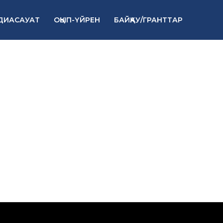
ДИАСАУАТ
ОҚЫП-ҮЙРЕН
БАЙҚАУ/ГРАНТТАР