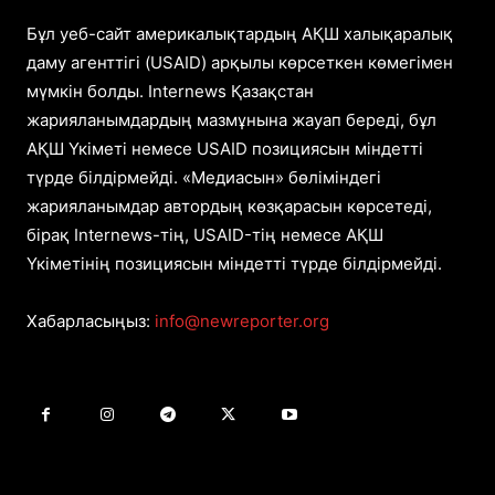
Бұл уеб-сайт америкалықтардың АҚШ халықаралық
даму агенттігі (USAID) арқылы көрсеткен көмегімен
мүмкін болды. Internews Қазақстан
жарияланымдардың мазмұнына жауап береді, бұл
АҚШ Үкіметі немесе USAID позициясын міндетті
түрде білдірмейді. «Медиасын» бөліміндегі
жарияланымдар автордың көзқарасын көрсетеді,
бірақ Internews-тің, USAID-тің немесе АҚШ
Үкіметінің позициясын міндетті түрде білдірмейді.
Хабарласыңыз:
info@newreporter.org