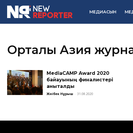
МЕДИАСЫН
МЕ
Орталық Азия журна
MediaCAMP Award 2020
байқауының финалистері
анықталды
Жәнібек Нұрыш
-
31.08.2020