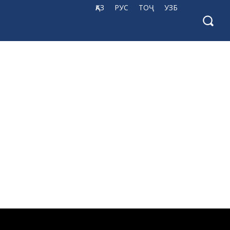
ҚАЗ
РУС
ТОҶ
УЗБ