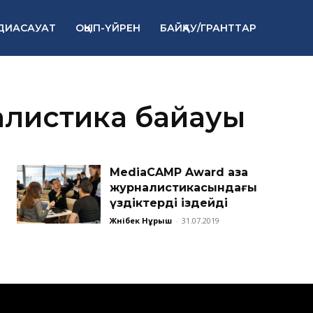
ДИАСАУАТ
ОҚЫП-ҮЙРЕН
БАЙҚАУ/ГРАНТТАР
листика байқауы
MediaCAMP Award қазақ
журналистикасындағы
үздіктерді іздейді
Жәнібек Нұрыш
-
31.07.2019