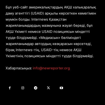
Бұл уеб-сайт америкалықтардың АҚШ халықаралық
даму агенттігі (USAID) арқылы көрсеткен көмегімен
мүмкін болды. Internews Қазақстан
жарияланымдардың мазмұнына жауап береді, бұл
АҚШ Үкіметі немесе USAID позициясын міндетті
түрде білдірмейді. «Медиасын» бөліміндегі
жарияланымдар автордың көзқарасын көрсетеді,
бірақ Internews-тің, USAID-тің немесе АҚШ
Үкіметінің позициясын міндетті түрде білдірмейді.
Хабарласыңыз:
info@newreporter.org