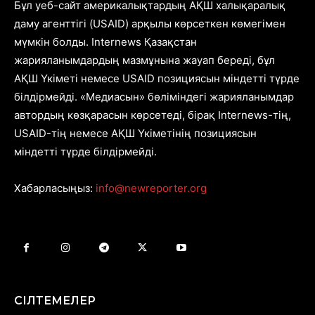
Бұл уеб-сайт америкалықтардың АҚШ халықаралық
даму агенттігі (USAID) арқылы көрсеткен көмегімен
мүмкін болды. Internews Қазақстан
жарияланымдардың мазмұнына жауап береді, бұл
АҚШ Үкіметі немесе USAID позициясын міндетті түрде
білдірмейді. «Медиасын» бөліміндегі жарияланымдар
автордың көзқарасын көрсетеді, бірақ Internews-тің,
USAID-тің немесе АҚШ Үкіметінің позициясын
міндетті түрде білдірмейді.
Хабарласыңыз:
info@newreporter.org
СІЛТЕМЕЛЕР