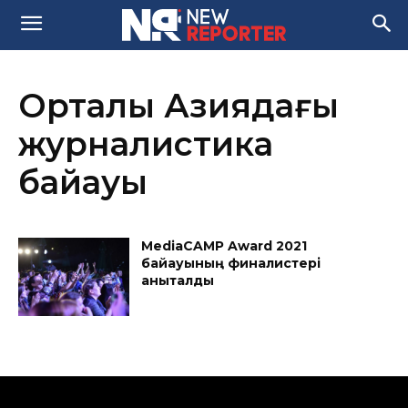
Орталық Азиядағы
журналистика
байқауы
MediaCAMP Award 2021
байқауының финалистері
анықталды