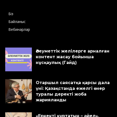
Біз
Байланыс
Вебинарлар
Әлеуметтік желілерге арналған
контент жасау бойынша
нұсқаулық (Гайд)
Отаршыл саясатқа қарсы дала
үні: Қазақстанда ежелгі өнер
туралы деректі жоба
жарияланды
«Еркекті құртатын – әйел».