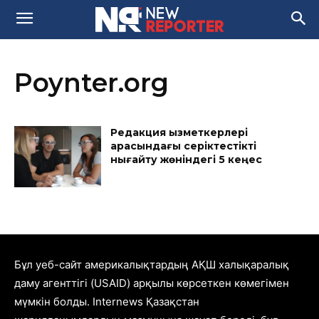
Poynter.org
Редакция қызметкерлері
арасындағы серіктестікті
нығайту жөніндегі 5 кеңес
Бұл уеб-сайт америкалықтардың АҚШ халықаралық
даму агенттігі (USAID) арқылы көрсеткен көмегімен
мүмкін болды. Internews Қазақстан