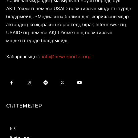
жарияланымдардың мазмұнына жауап береді, бұл
АҚШ Үкіметі немесе USAID позициясын міндетті түрде
білдірмейді. «Медиасын» бөліміндегі жарияланымдар
автордың көзқарасын көрсетеді, бірақ Internews-тің,
USAID-тің немесе АҚШ Үкіметінің позициясын
міндетті түрде білдірмейді.
Хабарласыңыз:
info@newreporter.org
СІЛТЕМЕЛЕР
Біз
Байланыс