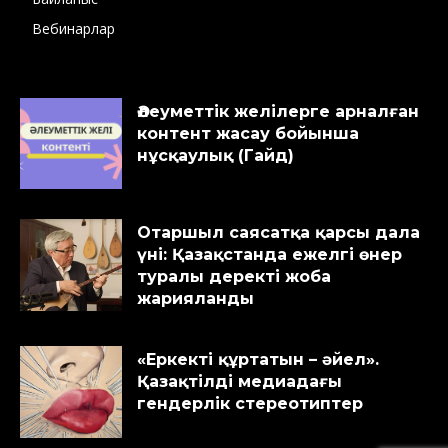
Вебинарлар
Әлеуметтік желілерге арналған
контент жасау бойынша
нұсқаулық (Гайд)
Отаршыл саясатқа қарсы дала
үні: Қазақстанда ежелгі өнер
туралы деректі жоба
жарияланды
«Еркекті құртатын – әйел».
Қазақтілді медиадағы
гендерлік стереотиптер