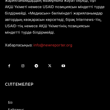
жарияланымдардың мазмұнына жауап береді, бұл
АҚШ Үкіметі немесе USAID позициясын міндетті түрде
білдірмейді. «Медиасын» бөліміндегі жарияланымдар
автордың көзқарасын көрсетеді, бірақ Internews-тің,
USAID-тің немесе АҚШ Үкіметінің позициясын
міндетті түрде білдірмейді.
Хабарласыңыз:
info@newreporter.org
СІЛТЕМЕЛЕР
Біз
Байланыс