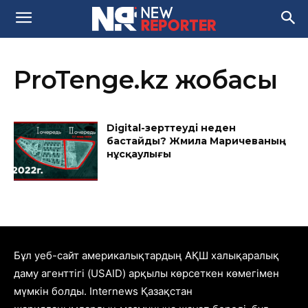
ProTenge.kz жобасы
Digital-зерттеуді неден
бастайды? Жәмила Маричеваның
нұсқаулығы
Бұл уеб-сайт америкалықтардың АҚШ халықаралық
даму агенттігі (USAID) арқылы көрсеткен көмегімен
мүмкін болды. Internews Қазақстан