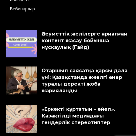
Вебинарлар
Әлеуметтік желілерге арналған
контент жасау бойынша
нұсқаулық (Гайд)
Отаршыл саясатқа қарсы дала
үні: Қазақстанда ежелгі өнер
туралы деректі жоба
жарияланды
«Еркекті құртатын – әйел».
Қазақтілді медиадағы
гендерлік стереотиптер