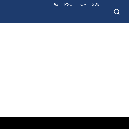
ҚАЗ
РУС
ТОҶ
УЗБ