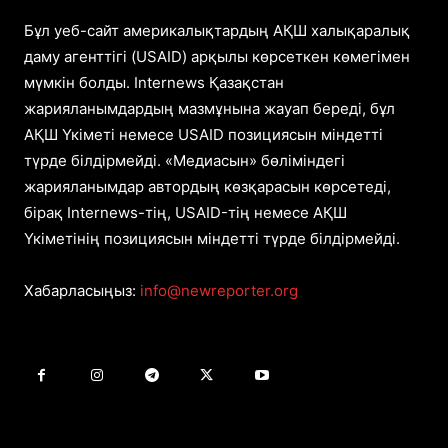
Бұл уеб-сайт америкалықтардың АҚШ халықаралық
даму агенттігі (USAID) арқылы көрсеткен көмегімен
мүмкін болды. Internews Қазақстан
жарияланымдардың мазмұнына жауап береді, бұл
АҚШ Үкіметі немесе USAID позициясын міндетті
түрде білдірмейді. «Медиасын» бөліміндегі
жарияланымдар автордың көзқарасын көрсетеді,
бірақ Internews-тің, USAID-тің немесе АҚШ
Үкіметінің позициясын міндетті түрде білдірмейді.
Хабарласыңыз:
info@newreporter.org