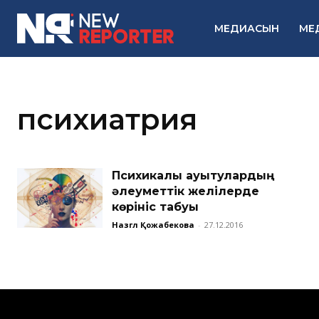
МЕДИАСЫН
МЕ
психиатрия
Психикалық ауытқулардың
әлеуметтік желілерде
көрініс табуы
Назгүл Қожабекова
-
27.12.2016