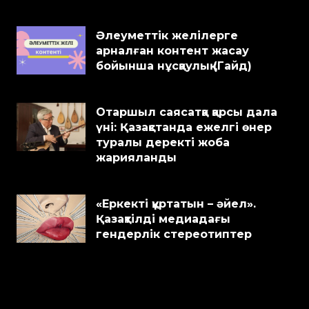
Әлеуметтік желілерге
арналған контент жасау
бойынша нұсқаулық (Гайд)
Отаршыл саясатқа қарсы дала
үні: Қазақстанда ежелгі өнер
туралы деректі жоба
жарияланды
«Еркекті құртатын – әйел».
Қазақтілді медиадағы
гендерлік стереотиптер