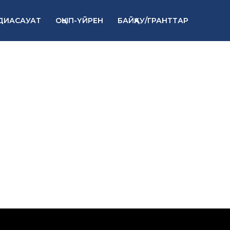
ДИАСАУАТ
ОҚЫП-ҮЙРЕН
БАЙҚАУ/ГРАНТТАР