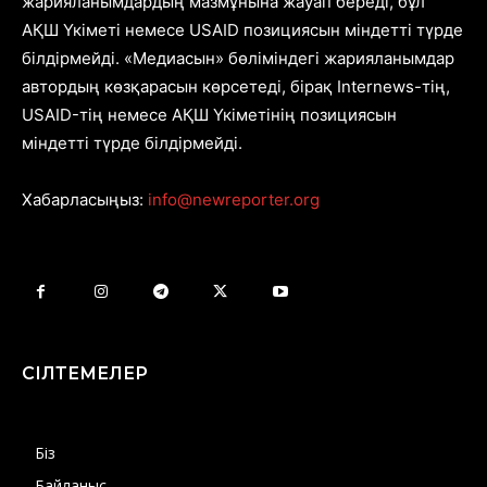
жарияланымдардың мазмұнына жауап береді, бұл
АҚШ Үкіметі немесе USAID позициясын міндетті түрде
білдірмейді. «Медиасын» бөліміндегі жарияланымдар
автордың көзқарасын көрсетеді, бірақ Internews-тің,
USAID-тің немесе АҚШ Үкіметінің позициясын
міндетті түрде білдірмейді.
Хабарласыңыз:
info@newreporter.org
СІЛТЕМЕЛЕР
Біз
Байланыс