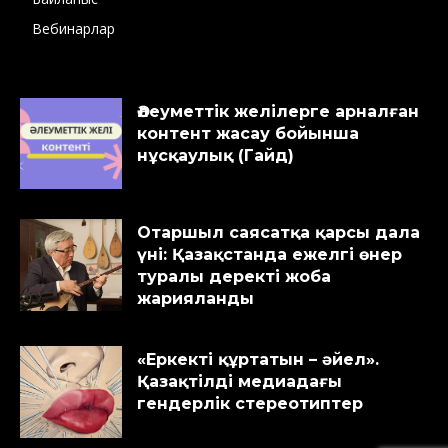
Вебинарлар
Әлеуметтік желілерге арналған
контент жасау бойынша
нұсқаулық (Гайд)
Отаршыл саясатқа қарсы дала
үні: Қазақстанда ежелгі өнер
туралы деректі жоба
жарияланды
«Еркекті құртатын – әйел».
Қазақтілді медиадағы
гендерлік стереотиптер