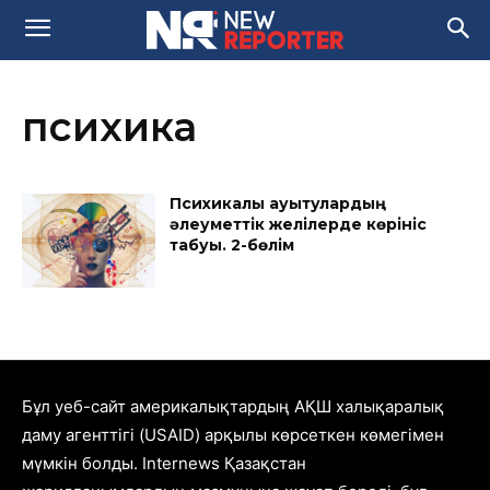
психика
Психикалық ауытқулардың
әлеуметтік желілерде көрініс
табуы. 2-бөлім
Бұл уеб-сайт америкалықтардың АҚШ халықаралық
даму агенттігі (USAID) арқылы көрсеткен көмегімен
мүмкін болды. Internews Қазақстан