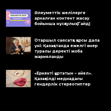
Әлеуметтік желілерге
арналған контент жасау
бойынша нұсқаулық (Гайд)
Отаршыл саясатқа қарсы дала
үні: Қазақстанда ежелгі өнер
туралы деректі жоба
жарияланды
«Еркекті құртатын – әйел».
Қазақтілді медиадағы
гендерлік стереотиптер