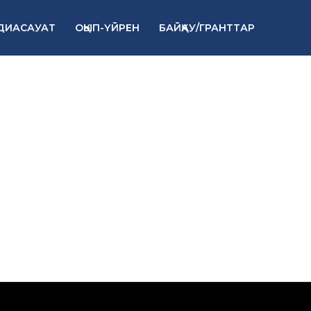
ДИАСАУАТ
ОҚЫП-ҮЙРЕН
БАЙҚАУ/ГРАНТТАР