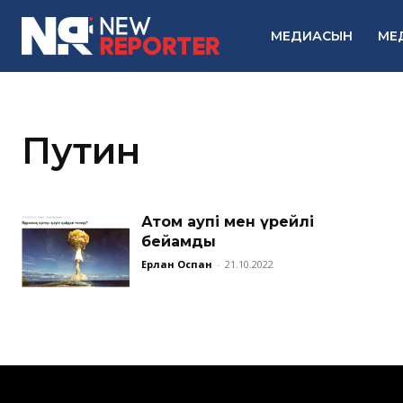
МЕДИАСЫН
МЕ
Путин
Атом қаупі мен үрейлі
бейқамдық
Ерлан Оспан
-
21.10.2022