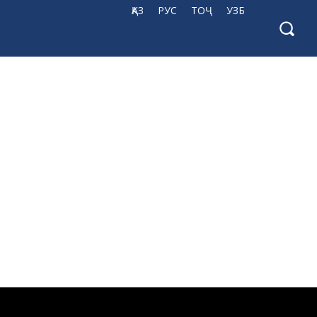
ҚАЗ
РУС
ТОҶ
УЗБ