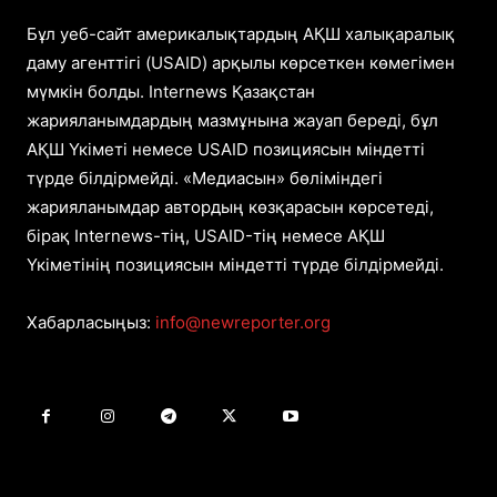
Бұл уеб-сайт америкалықтардың АҚШ халықаралық
даму агенттігі (USAID) арқылы көрсеткен көмегімен
мүмкін болды. Internews Қазақстан
жарияланымдардың мазмұнына жауап береді, бұл
АҚШ Үкіметі немесе USAID позициясын міндетті
түрде білдірмейді. «Медиасын» бөліміндегі
жарияланымдар автордың көзқарасын көрсетеді,
бірақ Internews-тің, USAID-тің немесе АҚШ
Үкіметінің позициясын міндетті түрде білдірмейді.
Хабарласыңыз:
info@newreporter.org