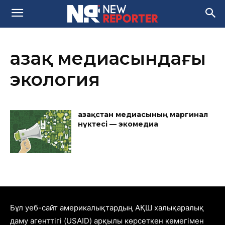
Қазақ медиасындағы
экология
Қазақстан медиасының маргинал
нүктесі — экомедиа
Бұл уеб-сайт америкалықтардың АҚШ халықаралық
даму агенттігі (USAID) арқылы көрсеткен көмегімен