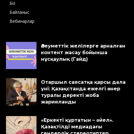
Біз
Байланыс
Вебинарлар
Әлеуметтік желілерге арналған
контент жасау бойынша
нұсқаулық (Гайд)
Отаршыл саясатқа қарсы дала
үні: Қазақстанда ежелгі өнер
туралы деректі жоба
жарияланды
«Еркекті құртатын – әйел».
Қазақтілді медиадағы
гендерлік стереотиптер