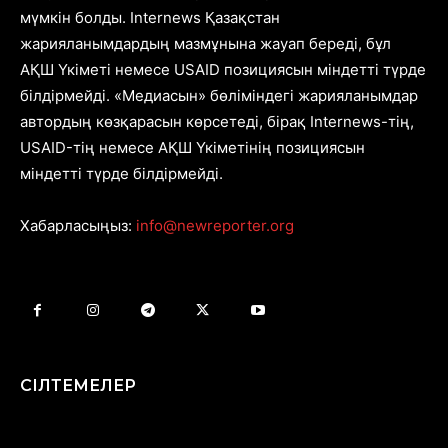
мүмкін болды. Internews Қазақстан
жарияланымдардың мазмұнына жауап береді, бұл
АҚШ Үкіметі немесе USAID позициясын міндетті түрде
білдірмейді. «Медиасын» бөліміндегі жарияланымдар
автордың көзқарасын көрсетеді, бірақ Internews-тің,
USAID-тің немесе АҚШ Үкіметінің позициясын
міндетті түрде білдірмейді.
Хабарласыңыз:
info@newreporter.org
СІЛТЕМЕЛЕР