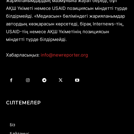
жарияланымдардың мазмұнына жауап береді, бұл
АҚШ Үкіметі немесе USAID позициясын міндетті түрде
білдірмейді. «Медиасын» бөліміндегі жарияланымдар
автордың көзқарасын көрсетеді, бірақ Internews-тің,
USAID-тің немесе АҚШ Үкіметінің позициясын
міндетті түрде білдірмейді.
Хабарласыңыз:
info@newreporter.org
СІЛТЕМЕЛЕР
Біз
Байланыс