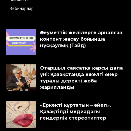
Вебинарлар
Әлеуметтік желілерге арналған
контент жасау бойынша
нұсқаулық (Гайд)
Отаршыл саясатқа қарсы дала
үні: Қазақстанда ежелгі өнер
туралы деректі жоба
жарияланды
«Еркекті құртатын – әйел».
Қазақтілді медиадағы
гендерлік стереотиптер