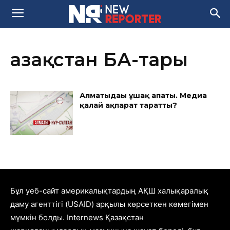
Қазақстан БАҚ-тары
Алматыдағы ұшақ апаты. Медиа
қалай ақпарат таратты?
Бұл уеб-сайт америкалықтардың АҚШ халықаралық
даму агенттігі (USAID) арқылы көрсеткен көмегімен
мүмкін болды. Internews Қазақстан