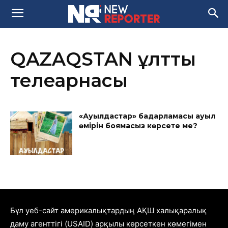
QAZAQSTAN ұлттық
телеарнасы
«Ауылдастар» бағдарламасы ауыл
өмірін боямасыз көрсете ме?
Бұл уеб-сайт америкалықтардың АҚШ халықаралық
даму агенттігі (USAID) арқылы көрсеткен көмегімен