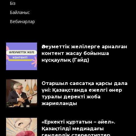
Біз
Байланыс
Вебинарлар
Әлеуметтік желілерге арналған
контент жасау бойынша
нұсқаулық (Гайд)
Отаршыл саясатқа қарсы дала
үні: Қазақстанда ежелгі өнер
туралы деректі жоба
жарияланды
«Еркекті құртатын – әйел».
Қазақтілді медиадағы
гендерлік стереотиптер