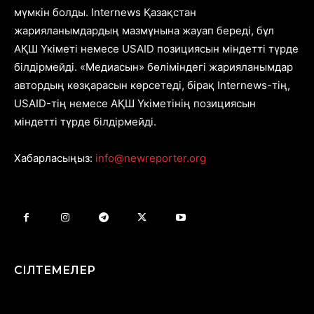
мүмкін болды. Internews Қазақстан
жарияланымдардың мазмұнына жауап береді, бұл
АҚШ Үкіметі немесе USAID позициясын міндетті түрде
білдірмейді. «Медиасын» бөліміндегі жарияланымдар
автордың көзқарасын көрсетеді, бірақ Internews-тің,
USAID-тің немесе АҚШ Үкіметінің позициясын
міндетті түрде білдірмейді.
Хабарласыңыз:
info@newreporter.org
СІЛТЕМЕЛЕР