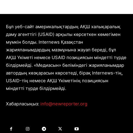
Бұл уеб-сайт америкалықтардың АҚШ халықаралық
даму агенттігі (USAID) арқылы көрсеткен көмегімен
мүмкін болды. Internews Қазақстан
жарияланымдардың мазмұнына жауап береді, бұл
АҚШ Үкіметі немесе USAID позициясын міндетті түрде
білдірмейді. «Медиасын» бөліміндегі жарияланымдар
автордың көзқарасын көрсетеді, бірақ Internews-тің,
USAID-тің немесе АҚШ Үкіметінің позициясын
міндетті түрде білдірмейді.
Хабарласыңыз:
info@newreporter.org