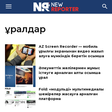
құралдар
AZ Screen Recorder — мобиль
құрылғы экранынан видео жазып
алуға мүмкіндік беретін қосымша
Әлеуметтік желілермен жұмыс
істеуге арналған алты қосымша
құрал
Fold: «модульді» мультимедиалық
шежірелер жасауға арналған
платформа