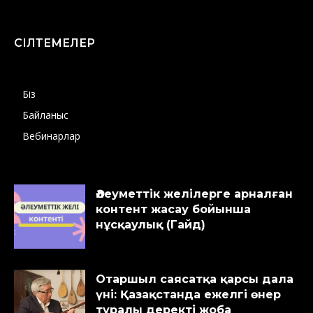
СІЛТЕМЕЛЕР
Біз
Байланыс
Вебинарлар
Әлеуметтік желілерге арналған
контент жасау бойынша
нұсқаулық (Гайд)
Отаршыл саясатқа қарсы дала
үні: Қазақстанда ежелгі өнер
туралы деректі жоба