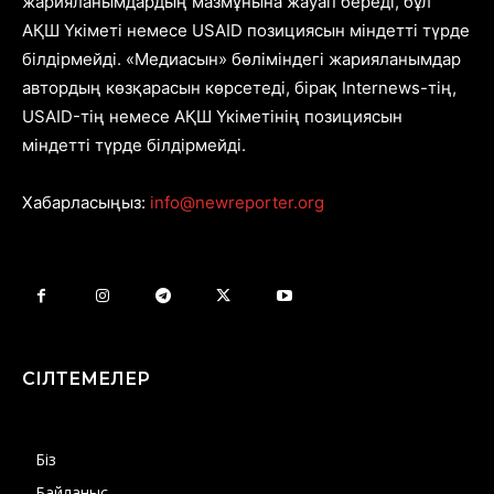
жарияланымдардың мазмұнына жауап береді, бұл
АҚШ Үкіметі немесе USAID позициясын міндетті түрде
білдірмейді. «Медиасын» бөліміндегі жарияланымдар
автордың көзқарасын көрсетеді, бірақ Internews-тің,
USAID-тің немесе АҚШ Үкіметінің позициясын
міндетті түрде білдірмейді.
Хабарласыңыз:
info@newreporter.org
СІЛТЕМЕЛЕР
Біз
Байланыс