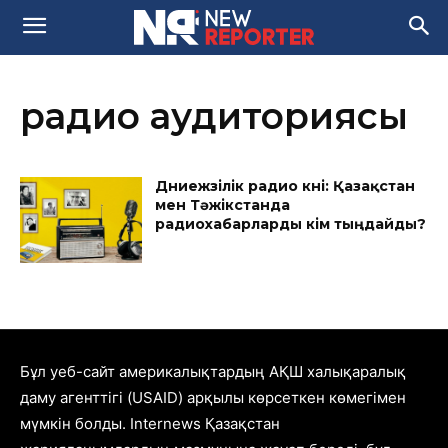
радио аудиториясы
Дүниежүзілік радио күні: Қазақстан
мен Тәжікстанда
радиохабарларды кім тыңдайды?
Бұл уеб-сайт америкалықтардың АҚШ халықаралық
даму агенттігі (USAID) арқылы көрсеткен көмегімен
мүмкін болды. Internews Қазақстан