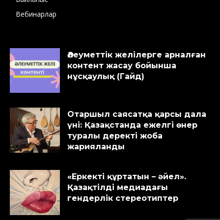
Вебинарлар
Әлеуметтік желілерге арналған
контент жасау бойынша
нұсқаулық (Гайд)
Отаршыл саясатқа қарсы дала
үні: Қазақстанда ежелгі өнер
туралы деректі жоба
жарияланды
«Еркекті құртатын – әйел».
Қазақтілді медиадағы
гендерлік стереотиптер