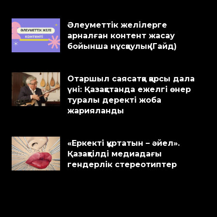
Әлеуметтік желілерге
арналған контент жасау
бойынша нұсқаулық (Гайд)
Отаршыл саясатқа қарсы дала
үні: Қазақстанда ежелгі өнер
туралы деректі жоба
жарияланды
«Еркекті құртатын – әйел».
Қазақтілді медиадағы
гендерлік стереотиптер