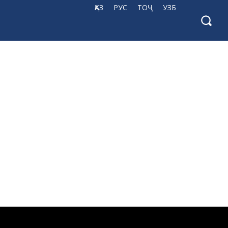
ҚАЗ
РУС
ТОҶ
УЗБ