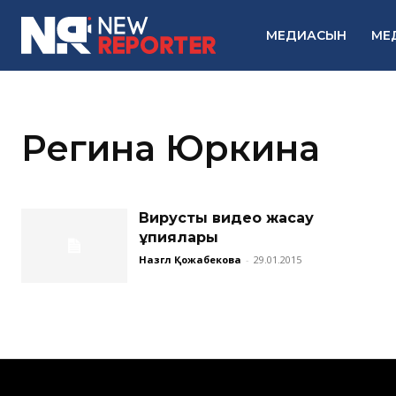
МЕДИАСЫН
МЕ
Регина Юркина
Вирустық видео жасау
құпиялары
Назгүл Қожабекова
-
29.01.2015