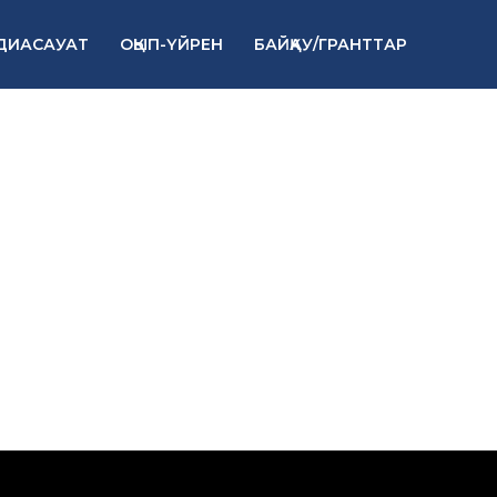
ДИАСАУАТ
ОҚЫП-ҮЙРЕН
БАЙҚАУ/ГРАНТТАР