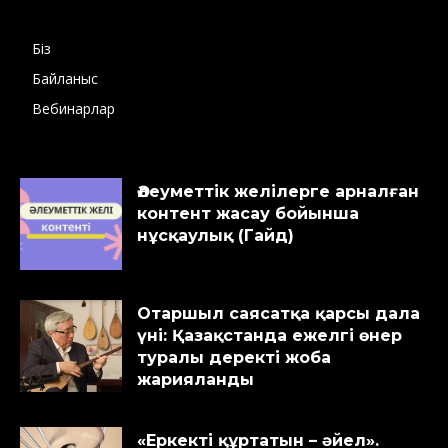
Біз
Байланыс
Вебинарлар
Әлеуметтік желілерге арналған
контент жасау бойынша
нұсқаулық (Гайд)
Отаршыл саясатқа қарсы дала
үні: Қазақстанда ежелгі өнер
туралы деректі жоба
жарияланды
«Еркекті құртатын – әйел».