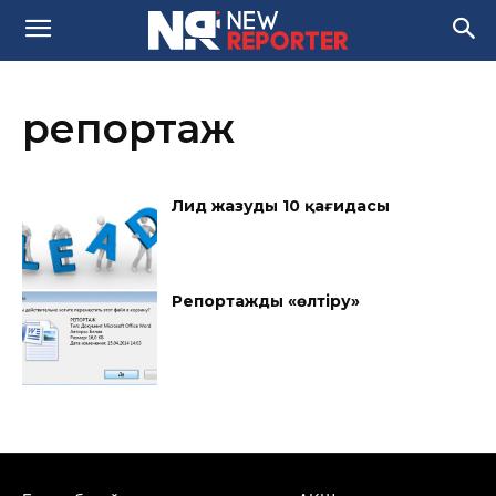
репортаж
Лид жазудың 10 қағидасы
Репортажды «өлтіру»