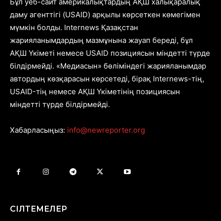
Бұл уеб-сайт америкалықтардың АҚШ халықаралық
даму агенттігі (USAID) арқылы көрсеткен көмегімен
мүмкін болды. Internews Қазақстан
жарияланымдардың мазмұнына жауап береді, бұл
АҚШ Үкіметі немесе USAID позициясын міндетті түрде
білдірмейді. «Медиасын» бөліміндегі жарияланымдар
автордың көзқарасын көрсетеді, бірақ Internews-тің,
USAID-тің немесе АҚШ Үкіметінің позициясын
міндетті түрде білдірмейді.
Хабарласыңыз:
info@newreporter.org
СІЛТЕМЕЛЕР