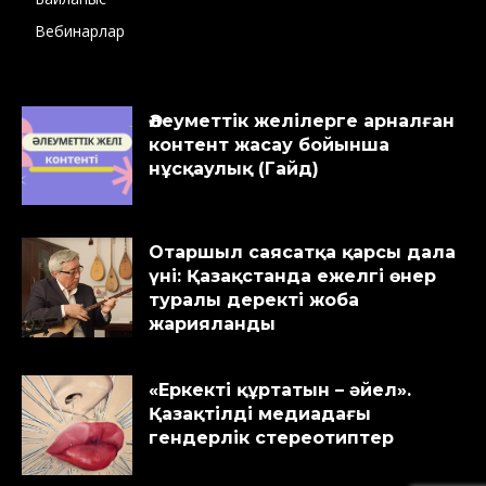
Вебинарлар
Әлеуметтік желілерге арналған
контент жасау бойынша
нұсқаулық (Гайд)
Отаршыл саясатқа қарсы дала
үні: Қазақстанда ежелгі өнер
туралы деректі жоба
жарияланды
«Еркекті құртатын – әйел».
Қазақтілді медиадағы
гендерлік стереотиптер