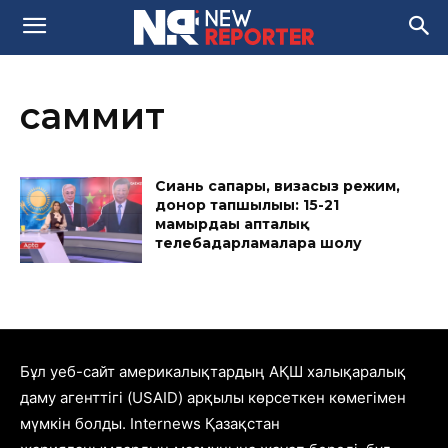
саммит
Сиань сапары, визасыз режим,
донор тапшылығы: 15-21
мамырдағы апталық
телебағдарламаларға шолу
Бұл уеб-сайт америкалықтардың АҚШ халықаралық
даму агенттігі (USAID) арқылы көрсеткен көмегімен
мүмкін болды. Internews Қазақстан