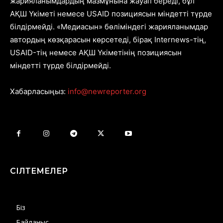
жарияланымдардың мазмұнына жауап береді, бұл
АҚШ Үкіметі немесе USAID позициясын міндетті түрде
білдірмейді. «Медиасын» бөліміндегі жарияланымдар
автордың көзқарасын көрсетеді, бірақ Internews-тің,
USAID-тің немесе АҚШ Үкіметінің позициясын
міндетті түрде білдірмейді.
Хабарласыңыз:
info@newreporter.org
СІЛТЕМЕЛЕР
Біз
Байланыс