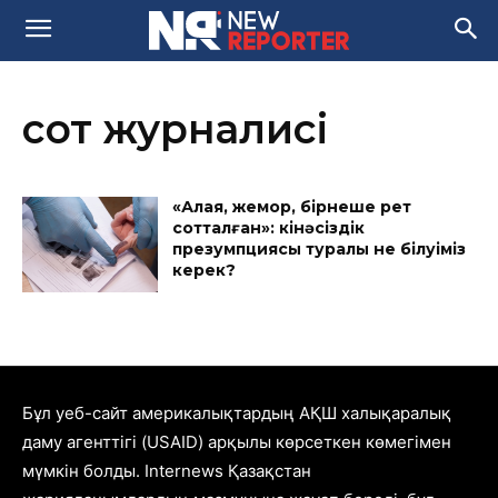
сот журналисі
«Алаяқ, жемқор, бірнеше рет
сотталған»: кінәсіздік
презумпциясы туралы не білуіміз
керек?
Бұл уеб-сайт америкалықтардың АҚШ халықаралық
даму агенттігі (USAID) арқылы көрсеткен көмегімен
мүмкін болды. Internews Қазақстан