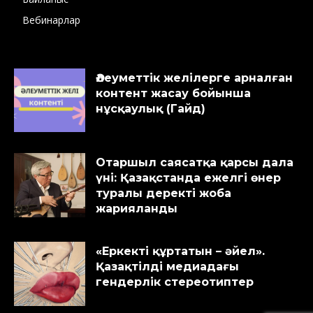
Вебинарлар
Әлеуметтік желілерге арналған
контент жасау бойынша
нұсқаулық (Гайд)
Отаршыл саясатқа қарсы дала
үні: Қазақстанда ежелгі өнер
туралы деректі жоба
жарияланды
«Еркекті құртатын – әйел».
Қазақтілді медиадағы
гендерлік стереотиптер