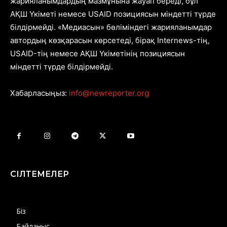
жарияланымдардың мазмұнына жауап береді, бұл
АҚШ Үкіметі немесе USAID позициясын міндетті түрде
білдірмейді. «Медиасын» бөліміндегі жарияланымдар
автордың көзқарасын көрсетеді, бірақ Internews-тің,
USAID-тің немесе АҚШ Үкіметінің позициясын
міндетті түрде білдірмейді.
Хабарласыңыз:
info@newreporter.org
СІЛТЕМЕЛЕР
Біз
Байланыс