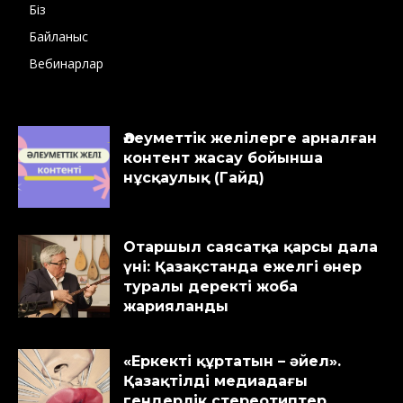
Біз
Байланыс
Вебинарлар
Әлеуметтік желілерге арналған
контент жасау бойынша
нұсқаулық (Гайд)
Отаршыл саясатқа қарсы дала
үні: Қазақстанда ежелгі өнер
туралы деректі жоба
жарияланды
«Еркекті құртатын – әйел».
Қазақтілді медиадағы
гендерлік стереотиптер