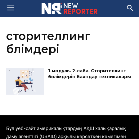
сторителлинг
бөлімдері
1-модуль. 2-сабақ. Сторителлинг
бөлімдерін баяндау техникалары
Бұл уеб-сайт америкалықтардың АҚШ халықаралық
даму агенттігі (USAID) арқылы көрсеткен көмегімен