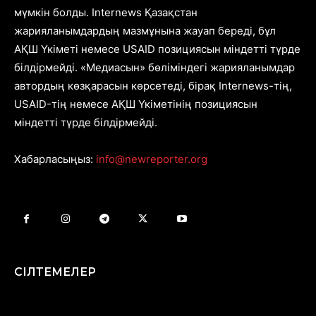
мүмкін болды. Internews Қазақстан
жарияланымдардың мазмұнына жауап береді, бұл
АҚШ Үкіметі немесе USAID позициясын міндетті түрде
білдірмейді. «Медиасын» бөліміндегі жарияланымдар
автордың көзқарасын көрсетеді, бірақ Internews-тің,
USAID-тің немесе АҚШ Үкіметінің позициясын
міндетті түрде білдірмейді.
Хабарласыңыз:
info@newreporter.org
СІЛТЕМЕЛЕР