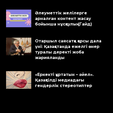
Әлеуметтік желілерге
арналған контент жасау
бойынша нұсқаулық (Гайд)
Отаршыл саясатқа қарсы дала
үні: Қазақстанда ежелгі өнер
туралы деректі жоба
жарияланды
«Еркекті құртатын – әйел».
Қазақтілді медиадағы
гендерлік стереотиптер