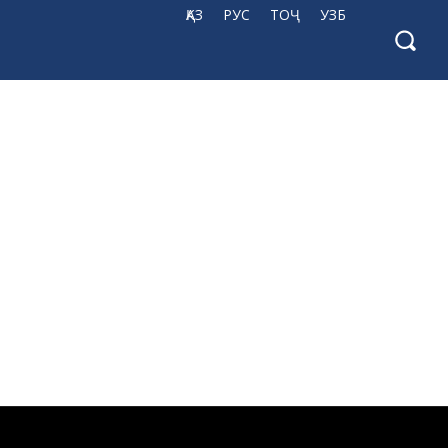
ҚАЗ
РУС
ТОҶ
УЗБ