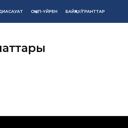
ДИАСАУАТ
ОҚЫП-ҮЙРЕН
БАЙҚАУ/ГРАНТТАР
маттары