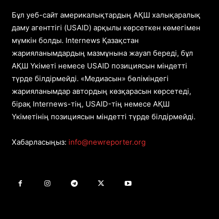
Бұл уеб-сайт америкалықтардың АҚШ халықаралық
даму агенттігі (USAID) арқылы көрсеткен көмегімен
мүмкін болды. Internews Қазақстан
жарияланымдардың мазмұнына жауап береді, бұл
АҚШ Үкіметі немесе USAID позициясын міндетті
түрде білдірмейді. «Медиасын» бөліміндегі
жарияланымдар автордың көзқарасын көрсетеді,
бірақ Internews-тің, USAID-тің немесе АҚШ
Үкіметінің позициясын міндетті түрде білдірмейді.
Хабарласыңыз:
info@newreporter.org