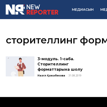
МЕДИАСЫН
МЕ
сторителлинг фор
3-модуль. 1-сабақ.
Сторителлинг
форматтарына шолу
Назгүл Қожабекова
-
31.08.2019