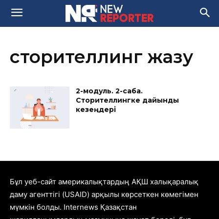
сторителлинг жазу
2-модуль. 2-сабақ.
Сторителлингке дайындық
кезеңдері
Бұл уеб-сайт америкалықтардың АҚШ халықаралық
даму агенттігі (USAID) арқылы көрсеткен көмегімен
мүмкін болды. Internews Қазақстан