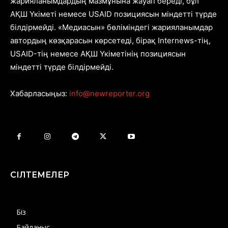
жарияланымдардың мазмұнына жауап береді, бұл
АҚШ Үкіметі немесе USAID позициясын міндетті түрде
білдірмейді. «Медиасын» бөліміндегі жарияланымдар
автордың көзқарасын көрсетеді, бірақ Internews-тің,
USAID-тің немесе АҚШ Үкіметінің позициясын
міндетті түрде білдірмейді.
Хабарласыңыз:
info@newreporter.org
СІЛТЕМЕЛЕР
Біз
Байланыс