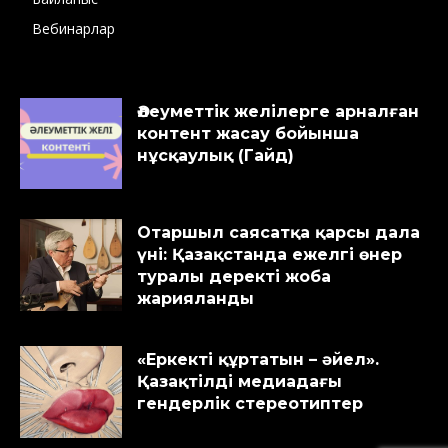
Вебинарлар
Әлеуметтік желілерге арналған
контент жасау бойынша
нұсқаулық (Гайд)
Отаршыл саясатқа қарсы дала
үні: Қазақстанда ежелгі өнер
туралы деректі жоба
жарияланды
«Еркекті құртатын – әйел».
Қазақтілді медиадағы
гендерлік стереотиптер