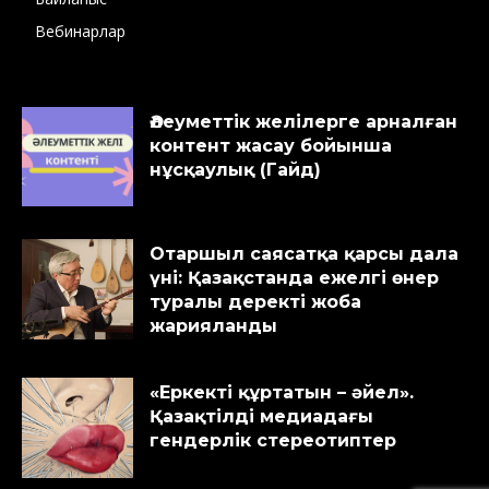
Вебинарлар
Әлеуметтік желілерге арналған
контент жасау бойынша
нұсқаулық (Гайд)
Отаршыл саясатқа қарсы дала
үні: Қазақстанда ежелгі өнер
туралы деректі жоба
жарияланды
«Еркекті құртатын – әйел».
Қазақтілді медиадағы
гендерлік стереотиптер