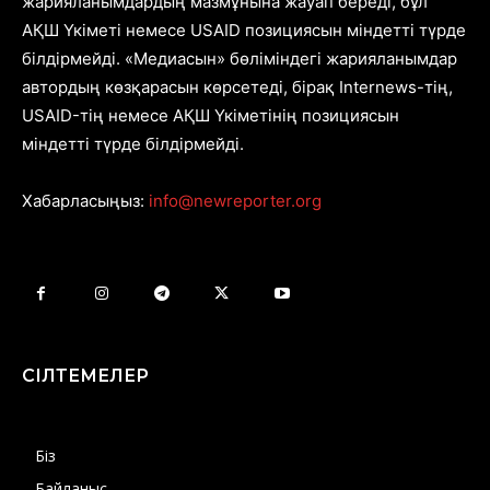
жарияланымдардың мазмұнына жауап береді, бұл
АҚШ Үкіметі немесе USAID позициясын міндетті түрде
білдірмейді. «Медиасын» бөліміндегі жарияланымдар
автордың көзқарасын көрсетеді, бірақ Internews-тің,
USAID-тің немесе АҚШ Үкіметінің позициясын
міндетті түрде білдірмейді.
Хабарласыңыз:
info@newreporter.org
СІЛТЕМЕЛЕР
Біз
Байланыс