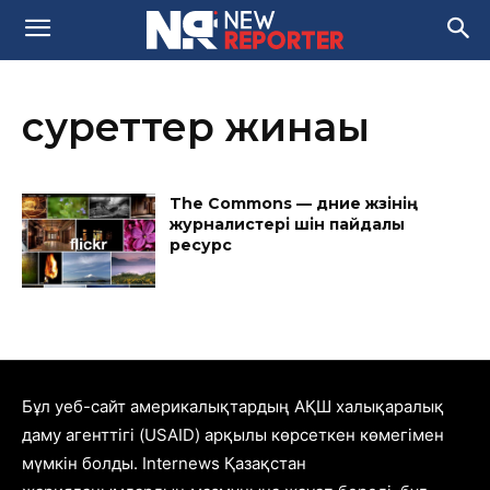
суреттер жинағы
The Commons — дүние жүзінің
журналистері үшін пайдалы
ресурс
Бұл уеб-сайт америкалықтардың АҚШ халықаралық
даму агенттігі (USAID) арқылы көрсеткен көмегімен
мүмкін болды. Internews Қазақстан