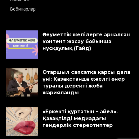
Вебинарлар
Әлеуметтік желілерге арналған
контент жасау бойынша
нұсқаулық (Гайд)
Отаршыл саясатқа қарсы дала
үні: Қазақстанда ежелгі өнер
туралы деректі жоба
жарияланды
«Еркекті құртатын – әйел».
Қазақтілді медиадағы
гендерлік стереотиптер