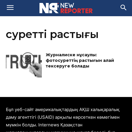
суреттің растығы
Журналиске нұсқаулық:
фотосуреттің растығын қалай
тексеруге болады
Бұл уеб-сайт америкалықтардың АҚШ халықаралық
даму агенттігі (USAID) арқылы көрсеткен көмегімен
мүмкін болды. Internews Қазақстан