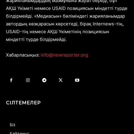
жарияланымдардың мазмұнына жауап береді, бұл
АҚШ Үкіметі немесе USAID позициясын міндетті түрде
білдірмейді. «Медиасын» бөліміндегі жарияланымдар
автордың көзқарасын көрсетеді, бірақ Internews-тің,
USAID-тің немесе АҚШ Үкіметінің позициясын
міндетті түрде білдірмейді.
Хабарласыңыз:
info@newreporter.org
СІЛТЕМЕЛЕР
Біз
Байланыс