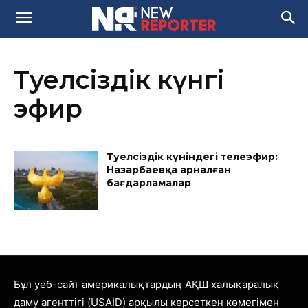
Тәуелсіздік күнгі
эфир
Тәуелсіздік күніндегі телеэфир:
Назарбаевқа арналған
бағдарламалар
Бұл уеб-сайт америкалықтардың АҚШ халықаралық
даму агенттігі (USAID) арқылы көрсеткен көмегімен