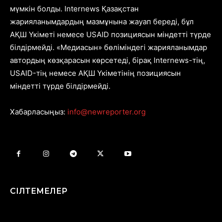
мүмкін болды. Internews Қазақстан
жарияланымдардың мазмұнына жауап береді, бұл
АҚШ Үкіметі немесе USAID позициясын міндетті түрде
білдірмейді. «Медиасын» бөліміндегі жарияланымдар
автордың көзқарасын көрсетеді, бірақ Internews-тің,
USAID-тің немесе АҚШ Үкіметінің позициясын
міндетті түрде білдірмейді.
Хабарласыңыз:
info@newreporter.org
СІЛТЕМЕЛЕР