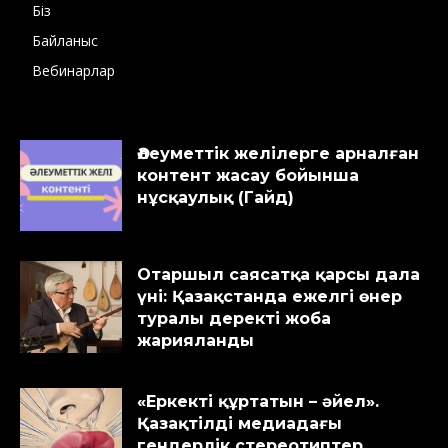
Біз
Байланыс
Вебинарлар
Әлеуметтік желілерге арналған
контент жасау бойынша
нұсқаулық (Гайд)
Отаршыл саясатқа қарсы дала
үні: Қазақстанда ежелгі өнер
туралы деректі жоба
жарияланды
«Еркекті құртатын – әйел».
Қазақтілді медиадағы
гендерлік стереотиптер