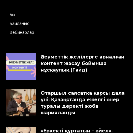
Біз
Байланыс
Вебинарлар
Әлеуметтік желілерге арналған
контент жасау бойынша
нұсқаулық (Гайд)
Отаршыл саясатқа қарсы дала
үні: Қазақстанда ежелгі өнер
туралы деректі жоба
жарияланды
«Еркекті құртатын – әйел».