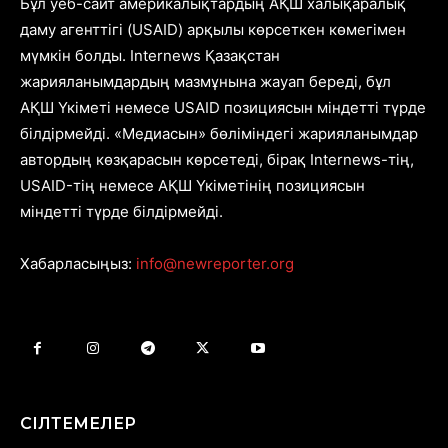
Бұл уеб-сайт америкалықтардың АҚШ халықаралық
даму агенттігі (USAID) арқылы көрсеткен көмегімен
мүмкін болды. Internews Қазақстан
жарияланымдардың мазмұнына жауап береді, бұл
АҚШ Үкіметі немесе USAID позициясын міндетті түрде
білдірмейді. «Медиасын» бөліміндегі жарияланымдар
автордың көзқарасын көрсетеді, бірақ Internews-тің,
USAID-тің немесе АҚШ Үкіметінің позициясын
міндетті түрде білдірмейді.
Хабарласыңыз:
info@newreporter.org
СІЛТЕМЕЛЕР