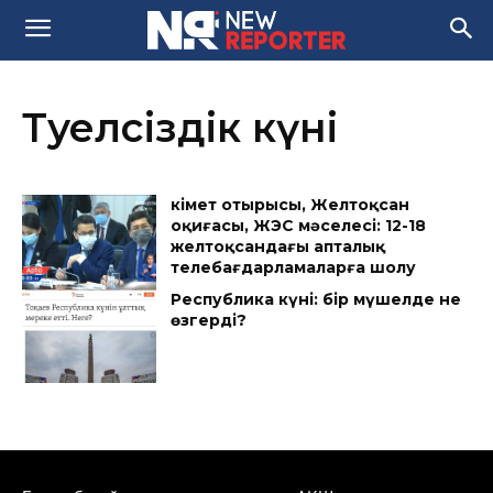
Тәуелсіздік күні
Үкімет отырысы, Желтоқсан
оқиғасы, ЖЭС мәселесі: 12-18
желтоқсандағы апталық
телебағдарламаларға шолу
Республика күні: бір мүшелде не
өзгерді?