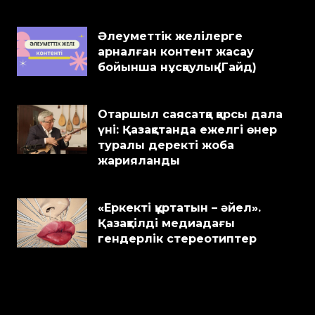
Әлеуметтік желілерге
арналған контент жасау
бойынша нұсқаулық (Гайд)
Отаршыл саясатқа қарсы дала
үні: Қазақстанда ежелгі өнер
туралы деректі жоба
жарияланды
«Еркекті құртатын – әйел».
Қазақтілді медиадағы
гендерлік стереотиптер