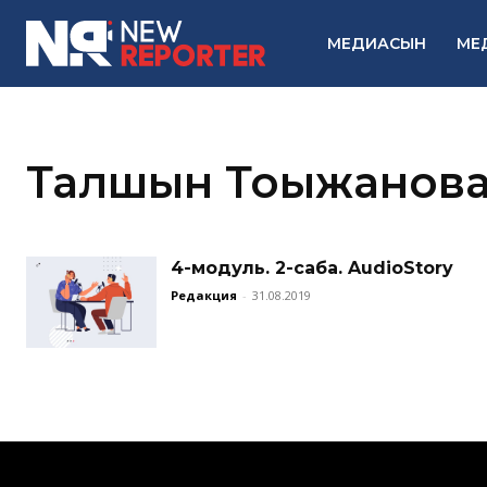
МЕДИАСЫН
МЕ
Талшын Тоқыжанов
4-модуль. 2-сабақ. AudioStory
Редакция
-
31.08.2019