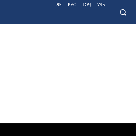
ҚАЗ
РУС
ТОҶ
УЗБ