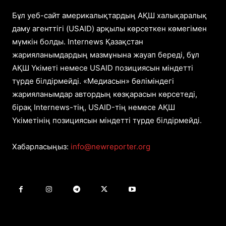
Бұл уеб-сайт америкалықтардың АҚШ халықаралық
даму агенттігі (USAID) арқылы көрсеткен көмегімен
мүмкін болды. Internews Қазақстан
жарияланымдардың мазмұнына жауап береді, бұл
АҚШ Үкіметі немесе USAID позициясын міндетті
түрде білдірмейді. «Медиасын» бөліміндегі
жарияланымдар автордың көзқарасын көрсетеді,
бірақ Internews-тің, USAID-тің немесе АҚШ
Үкіметінің позициясын міндетті түрде білдірмейді.
Хабарласыңыз:
info@newreporter.org