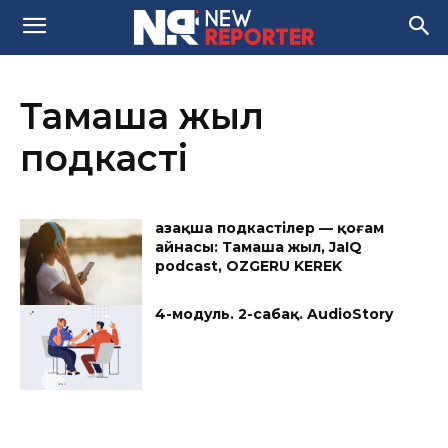
Тамаша жыл
подкасті
Қазақша подкастілер — қоғам
айнасы: Тамаша жыл, JaIQ
podcast, OZGERU KEREK
4-модуль. 2-сабақ. AudioStory