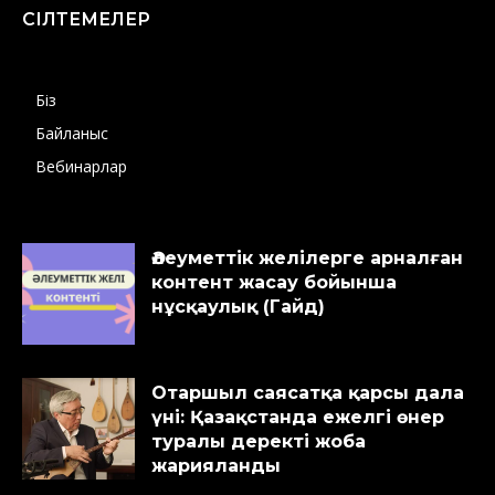
СІЛТЕМЕЛЕР
Біз
Байланыс
Вебинарлар
Әлеуметтік желілерге арналған
контент жасау бойынша
нұсқаулық (Гайд)
Отаршыл саясатқа қарсы дала
үні: Қазақстанда ежелгі өнер
туралы деректі жоба
жарияланды