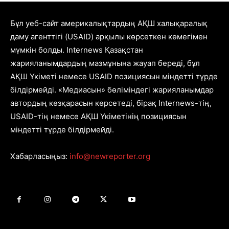
Бұл уеб-сайт америкалықтардың АҚШ халықаралық
даму агенттігі (USAID) арқылы көрсеткен көмегімен
мүмкін болды. Internews Қазақстан
жарияланымдардың мазмұнына жауап береді, бұл
АҚШ Үкіметі немесе USAID позициясын міндетті түрде
білдірмейді. «Медиасын» бөліміндегі жарияланымдар
автордың көзқарасын көрсетеді, бірақ Internews-тің,
USAID-тің немесе АҚШ Үкіметінің позициясын
міндетті түрде білдірмейді.
Хабарласыңыз:
info@newreporter.org