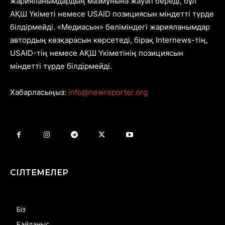
жарияланымдардың мазмұнына жауап береді, бұл
АҚШ Үкіметі немесе USAID позициясын міндетті түрде
білдірмейді. «Медиасын» бөліміндегі жарияланымдар
автордың көзқарасын көрсетеді, бірақ Internews-тің,
USAID-тің немесе АҚШ Үкіметінің позициясын
міндетті түрде білдірмейді.
Хабарласыңыз:
info@newreporter.org
СІЛТЕМЕЛЕР
Біз
Байланыс